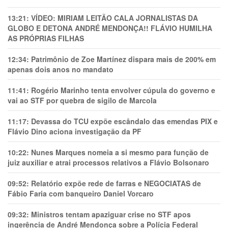
13:21:
VÍDEO: MIRIAM LEITÃO CALA JORNALISTAS DA
GLOBO E DETONA ANDRÉ MENDONÇA!! FLÁVIO HUMILHA
AS PRÓPRIAS FILHAS
12:34:
Patrimônio de Zoe Martínez dispara mais de 200% em
apenas dois anos no mandato
11:41:
Rogério Marinho tenta envolver cúpula do governo e
vai ao STF por quebra de sigilo de Marcola
11:17:
Devassa do TCU expõe escândalo das emendas PIX e
Flávio Dino aciona investigação da PF
10:22:
Nunes Marques nomeia a si mesmo para função de
juiz auxiliar e atrai processos relativos a Flávio Bolsonaro
09:52:
Relatório expõe rede de farras e NEGOCIATAS de
Fábio Faria com banqueiro Daniel Vorcaro
09:32:
Ministros tentam apaziguar crise no STF apos
ingerência de André Mendonça sobre a Polícia Federal