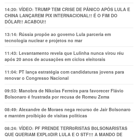
14:20:
VÍDEO: TRUMP TEM CRlSE DE PÂNlCO APÓS LULA E
CHINA LANÇAREM PIX INTERNACIONAL!! É O FIM DO
DÓLAR!! ACABOU!!
13:14:
Rússia propõe ao governo Lula parceria em
tecnologia nuclear e projetos no mar
11:43:
Levantamento revela que Lulinha nunca virou réu
após 20 anos de acusações em ciclos eleitorais
11:04:
PT lança estratégia com candidaturas jovens para
renovar o Congresso Nacional
09:53:
Manobra de Nikolas Ferreira para favorecer Flávio
Bolsonaro é frustrada por recusa de Romeu Zema
08:49:
Alexandre de Moraes nega recurso de Jair Bolsonaro
e mantém proibição de visitas políticas
08:24:
VÍDEO: PF PRENDE TERR0RlSTAS B0LSONARlSTAS
QUE QUERIAM EXPL0DlR LULA E O STF!!! A MANDO DE