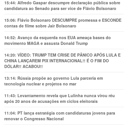
15:44:
Alfredo Gaspar descumpre declaração pública sobre
candidatura ao Senado para ser vice de Flávio Bolsonaro
15:06:
Flávio Bolsonaro DESCUMPRE promessa e ESCONDE
contas de filme sobre Jair Bolsonaro
14:52:
Avanço da esquerda nos EUA ameaça bases do
movimento MAGA e assusta Donald Trump
14:20:
VÍDEO: TRUMP TEM CRlSE DE PÂNlCO APÓS LULA E
CHINA LANÇAREM PIX INTERNACIONAL!! É O FIM DO
DÓLAR!! ACABOU!!
13:14:
Rússia propõe ao governo Lula parceria em
tecnologia nuclear e projetos no mar
11:43:
Levantamento revela que Lulinha nunca virou réu
após 20 anos de acusações em ciclos eleitorais
11:04:
PT lança estratégia com candidaturas jovens para
renovar o Congresso Nacional