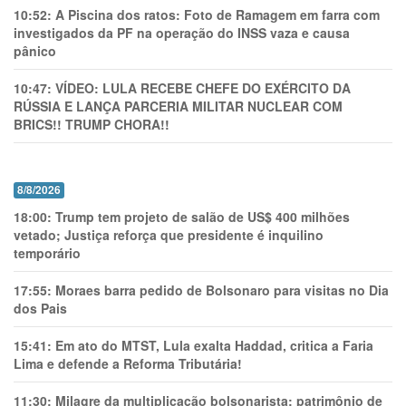
10:52:
A Piscina dos ratos: Foto de Ramagem em farra com
investigados da PF na operação do INSS vaza e causa
pânico
10:47:
VÍDEO: LULA RECEBE CHEFE DO EXÉRCITO DA
RÚSSIA E LANÇA PARCERIA MILITAR NUCLEAR COM
BRICS!! TRUMP CHORA!!
8/8/2026
18:00:
Trump tem projeto de salão de US$ 400 milhões
vetado; Justiça reforça que presidente é inquilino
temporário
17:55:
Moraes barra pedido de Bolsonaro para visitas no Dia
dos Pais
15:41:
Em ato do MTST, Lula exalta Haddad, critica a Faria
Lima e defende a Reforma Tributária!
11:30:
Milagre da multiplicação bolsonarista: patrimônio de