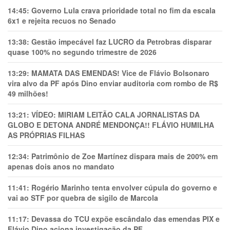
14:45:
Governo Lula crava prioridade total no fim da escala
6x1 e rejeita recuos no Senado
13:38:
Gestão impecável faz LUCRO da Petrobras disparar
quase 100% no segundo trimestre de 2026
13:29:
MAMATA DAS EMENDAS! Vice de Flávio Bolsonaro
vira alvo da PF após Dino enviar auditoria com rombo de R$
49 milhões!
13:21:
VÍDEO: MIRIAM LEITÃO CALA JORNALISTAS DA
GLOBO E DETONA ANDRÉ MENDONÇA!! FLÁVIO HUMILHA
AS PRÓPRIAS FILHAS
12:34:
Patrimônio de Zoe Martínez dispara mais de 200% em
apenas dois anos no mandato
11:41:
Rogério Marinho tenta envolver cúpula do governo e
vai ao STF por quebra de sigilo de Marcola
11:17:
Devassa do TCU expõe escândalo das emendas PIX e
Flávio Dino aciona investigação da PF