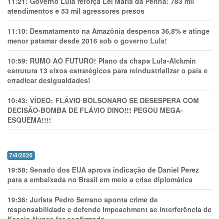
11:21:
Governo Lula reforça Lei Maria da Penha: 783 mil
atendimentos e 53 mil agressores presos
11:10:
Desmatamento na Amazônia despenca 36,8% e atinge
menor patamar desde 2016 sob o governo Lula!
10:59:
RUMO AO FUTURO! Plano da chapa Lula-Alckmin
estrutura 13 eixos estratégicos para reindustrializar o país e
erradicar desigualdades!
10:43:
VÍDEO: FLÁVIO BOLSONARO SE DESESPERA COM
DECISÃO-BOMBA DE FLÁVIO DINO!!! PEGOU MEGA-
ESQUEMA!!!!
7/8/2026
19:58:
Senado dos EUA aprova indicação de Daniel Perez
para a embaixada no Brasil em meio a crise diplomática
19:36:
Jurista Pedro Serrano aponta crime de
responsabilidade e defende impeachment se interferência de
Kassio Nunes for confirmada