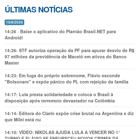
ÚLTIMAS NOTÍCIAS
10/8/2026
14:26
-
Baixe o aplicativo do Plantão Brasil.NET para
Android!
14:26:
STF autoriza operação da PF para apurar desvio de R$
97 milhões da previdência de Maceió em ativos do Banco
Master
14:23:
Em fuga do próprio sobrenome, Flávio esconde
"Bolsonaro" e expõe pânico do PL com rejeição da família
14:17:
Lula presta solidariedade e coloca o Brasil à
disposição após terremoto devastador na Colômbia
14:14:
Editora do Clarín expõe crise brutal na Argentina e diz
que Milei está nu
14:10:
VÍDEO: NIKOLAS AJUDA LULA A VENCER NO 1°
TURNO E FLÁVIO SE ENFURECE!! NOVOS CRIMES DA