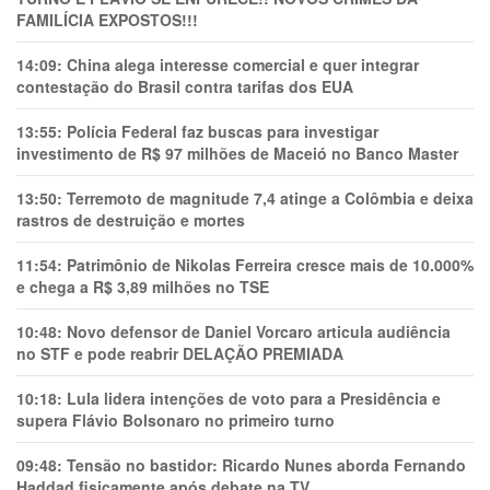
FAMILÍCIA EXPOSTOS!!!
14:09:
China alega interesse comercial e quer integrar
contestação do Brasil contra tarifas dos EUA
13:55:
Polícia Federal faz buscas para investigar
investimento de R$ 97 milhões de Maceió no Banco Master
13:50:
Terremoto de magnitude 7,4 atinge a Colômbia e deixa
rastros de destruição e mortes
11:54:
Patrimônio de Nikolas Ferreira cresce mais de 10.000%
e chega a R$ 3,89 milhões no TSE
10:48:
Novo defensor de Daniel Vorcaro articula audiência
no STF e pode reabrir DELAÇÃO PREMIADA
10:18:
Lula lidera intenções de voto para a Presidência e
supera Flávio Bolsonaro no primeiro turno
09:48:
Tensão no bastidor: Ricardo Nunes aborda Fernando
Haddad fisicamente após debate na TV