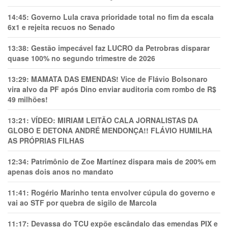
14:45:
Governo Lula crava prioridade total no fim da escala
6x1 e rejeita recuos no Senado
13:38:
Gestão impecável faz LUCRO da Petrobras disparar
quase 100% no segundo trimestre de 2026
13:29:
MAMATA DAS EMENDAS! Vice de Flávio Bolsonaro
vira alvo da PF após Dino enviar auditoria com rombo de R$
49 milhões!
13:21:
VÍDEO: MIRIAM LEITÃO CALA JORNALISTAS DA
GLOBO E DETONA ANDRÉ MENDONÇA!! FLÁVIO HUMILHA
AS PRÓPRIAS FILHAS
12:34:
Patrimônio de Zoe Martínez dispara mais de 200% em
apenas dois anos no mandato
11:41:
Rogério Marinho tenta envolver cúpula do governo e
vai ao STF por quebra de sigilo de Marcola
11:17:
Devassa do TCU expõe escândalo das emendas PIX e