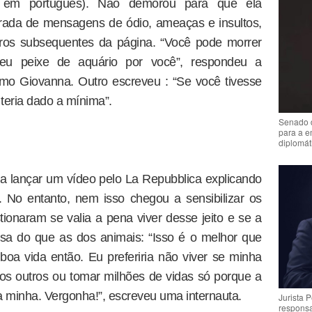
, em português). Não demorou para que ela
ada de mensagens de ódio, ameaças e insultos,
ros subsequentes da página. “Você pode morrer
meu peixe de aquário por você”, respondeu a
omo Giovanna. Outro escreveu : “Se você tivesse
teria dado a mínima”.
Senado 
para a e
diplomát
a lançar um vídeo pelo La Repubblica explicando
. No entanto, nem isso chegou a sensibilizar os
ionaram se valia a pena viver desse jeito e se a
sa do que as dos animais: “Isso é o melhor que
oa vida então. Eu preferiria não viver se minha
os outros ou tomar milhões de vidas só porque a
a minha. Vergonha!”, escreveu uma internauta.
Jurista 
respons