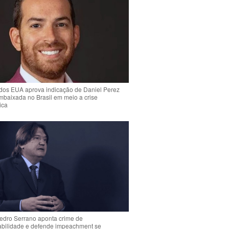
dos EUA aprova indicação de Daniel Perez
mbaixada no Brasil em meio a crise
ica
Pedro Serrano aponta crime de
abilidade e defende impeachment se