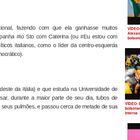
ional, fazendo com que ela ganhasse muitos
VÍDEO:
Alexan
mpanha #Io Sto com Caterina (ou #Eu estou com
bolson
líticos italianos, como o líder da centro-esquerda
ocrático).
este da Itália) e que estuda na Universidade de
sar, durante a maior parte de seu dia, tubos de
VÍDEO: 
 seus pulmões, e passou cerca de metade de sua
bolsona
interna