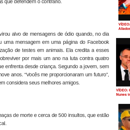
s que defendem o contrário.
VÍDEO:
Aliado
virou alvo de mensagens de ódio quando, no dia
tou uma mensagem em uma página do Facebook
zação de testes em animais. Ela credita a esses
sobreviver por mais um ano na luta contra quatro
e enfrenta desde criança. Segundo a jovem, sem
s nove anos. “Vocês me proporcionaram um futuro”,
em considera seus melhores amigos.
VÍDEO: 
Nunes t
aças de morte e cerca de 500 insultos, que estão
cal.