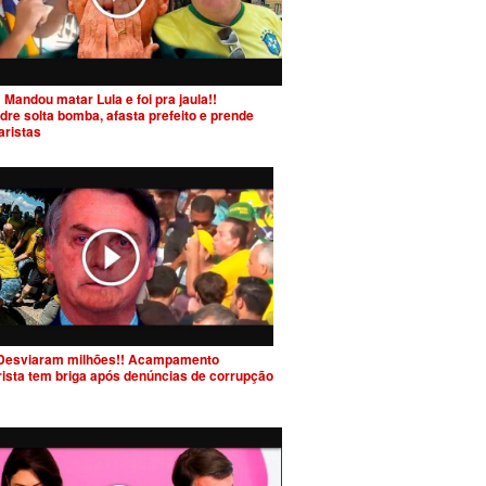
 Mandou matar Lula e foi pra jaula!!
dre solta bomba, afasta prefeito e prende
aristas
Desviaram milhões!! Acampamento
rista tem briga após denúncias de corrupção