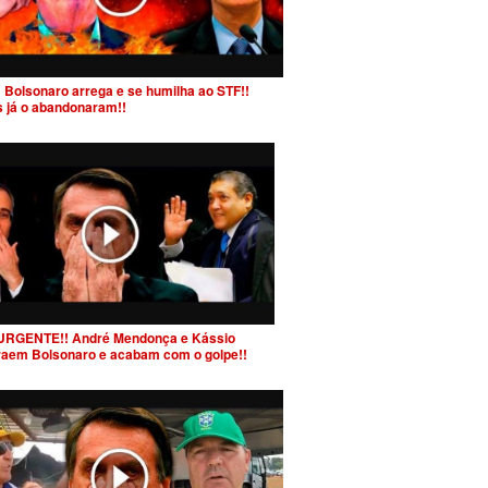
 Bolsonaro arrega e se humilha ao STF!!
s já o abandonaram!!
URGENTE!! André Mendonça e Kássio
raem Bolsonaro e acabam com o golpe!!