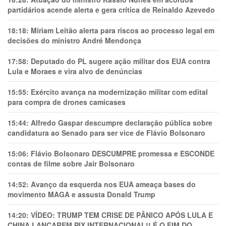
partidários acende alerta e gera crítica de Reinaldo Azevedo
18:18:
Míriam Leitão alerta para riscos ao processo legal em
decisões do ministro André Mendonça
17:58:
Deputado do PL sugere ação militar dos EUA contra
Lula e Moraes e vira alvo de denúncias
15:55:
Exército avança na modernização militar com edital
para compra de drones camicases
15:44:
Alfredo Gaspar descumpre declaração pública sobre
candidatura ao Senado para ser vice de Flávio Bolsonaro
15:06:
Flávio Bolsonaro DESCUMPRE promessa e ESCONDE
contas de filme sobre Jair Bolsonaro
14:52:
Avanço da esquerda nos EUA ameaça bases do
movimento MAGA e assusta Donald Trump
14:20:
VÍDEO: TRUMP TEM CRlSE DE PÂNlCO APÓS LULA E
CHINA LANÇAREM PIX INTERNACIONAL!! É O FIM DO