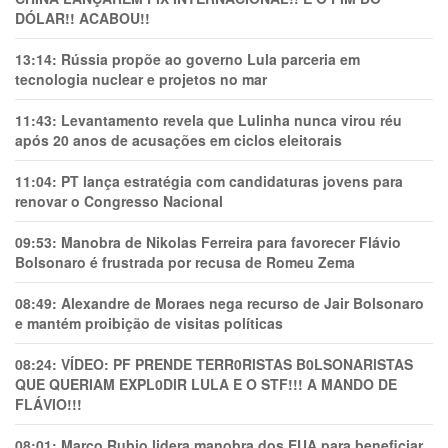
DÓLAR!! ACABOU!!
13:14:
Rússia propõe ao governo Lula parceria em
tecnologia nuclear e projetos no mar
11:43:
Levantamento revela que Lulinha nunca virou réu
após 20 anos de acusações em ciclos eleitorais
11:04:
PT lança estratégia com candidaturas jovens para
renovar o Congresso Nacional
09:53:
Manobra de Nikolas Ferreira para favorecer Flávio
Bolsonaro é frustrada por recusa de Romeu Zema
08:49:
Alexandre de Moraes nega recurso de Jair Bolsonaro
e mantém proibição de visitas políticas
08:24:
VÍDEO: PF PRENDE TERR0RlSTAS B0LSONARlSTAS
QUE QUERIAM EXPL0DlR LULA E O STF!!! A MANDO DE
FLÁVIO!!!
08:01:
Marco Rubio lidera manobra dos EUA para beneficiar