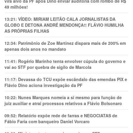
vira alvo da PF após Dino enviar auditoria com rombo de R$
49 milhões!
13:21:
VÍDEO: MIRIAM LEITÃO CALA JORNALISTAS DA
GLOBO E DETONA ANDRÉ MENDONÇA!! FLÁVIO HUMILHA
AS PRÓPRIAS FILHAS
12:34:
Patrimônio de Zoe Martínez dispara mais de 200% em
apenas dois anos no mandato
11:41:
Rogério Marinho tenta envolver cúpula do governo e
vai ao STF por quebra de sigilo de Marcola
11:17:
Devassa do TCU expõe escândalo das emendas PIX e
Flávio Dino aciona investigação da PF
10:22:
Nunes Marques nomeia a si mesmo para função de
juiz auxiliar e atrai processos relativos a Flávio Bolsonaro
09:52:
Relatório expõe rede de farras e NEGOCIATAS de
Fábio Faria com banqueiro Daniel Vorcaro