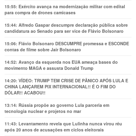
15:55:
Exército avança na modernização militar com edital
para compra de drones camicases
15:44:
Alfredo Gaspar descumpre declaração pública sobre
candidatura ao Senado para ser vice de Flávio Bolsonaro
15:06:
Flávio Bolsonaro DESCUMPRE promessa e ESCONDE
contas de filme sobre Jair Bolsonaro
14:52:
Avanço da esquerda nos EUA ameaça bases do
movimento MAGA e assusta Donald Trump
14:20:
VÍDEO: TRUMP TEM CRlSE DE PÂNlCO APÓS LULA E
CHINA LANÇAREM PIX INTERNACIONAL!! É O FIM DO
DÓLAR!! ACABOU!!
13:14:
Rússia propõe ao governo Lula parceria em
tecnologia nuclear e projetos no mar
11:43:
Levantamento revela que Lulinha nunca virou réu
após 20 anos de acusações em ciclos eleitorais