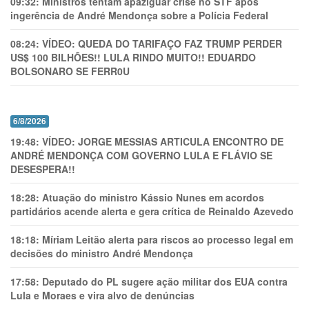
09:32:
Ministros tentam apaziguar crise no STF apos
ingerência de André Mendonça sobre a Polícia Federal
08:24:
VÍDEO: QUEDA DO TARIFAÇO FAZ TRUMP PERDER
US$ 100 BILHÕES!! LULA RINDO MUITO!! EDUARDO
BOLSONARO SE FERR0U
6/8/2026
19:48:
VÍDEO: JORGE MESSIAS ARTICULA ENCONTRO DE
ANDRÉ MENDONÇA COM GOVERNO LULA E FLÁVIO SE
DESESPERA!!
18:28:
Atuação do ministro Kássio Nunes em acordos
partidários acende alerta e gera crítica de Reinaldo Azevedo
18:18:
Míriam Leitão alerta para riscos ao processo legal em
decisões do ministro André Mendonça
17:58:
Deputado do PL sugere ação militar dos EUA contra
Lula e Moraes e vira alvo de denúncias