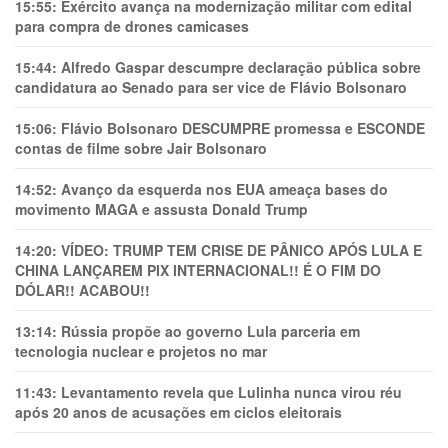
15:55:
Exército avança na modernização militar com edital
para compra de drones camicases
15:44:
Alfredo Gaspar descumpre declaração pública sobre
candidatura ao Senado para ser vice de Flávio Bolsonaro
15:06:
Flávio Bolsonaro DESCUMPRE promessa e ESCONDE
contas de filme sobre Jair Bolsonaro
14:52:
Avanço da esquerda nos EUA ameaça bases do
movimento MAGA e assusta Donald Trump
14:20:
VÍDEO: TRUMP TEM CRlSE DE PÂNlCO APÓS LULA E
CHINA LANÇAREM PIX INTERNACIONAL!! É O FIM DO
DÓLAR!! ACABOU!!
13:14:
Rússia propõe ao governo Lula parceria em
tecnologia nuclear e projetos no mar
11:43:
Levantamento revela que Lulinha nunca virou réu
após 20 anos de acusações em ciclos eleitorais