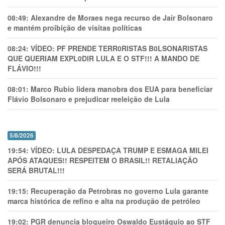
08:49:
Alexandre de Moraes nega recurso de Jair Bolsonaro
e mantém proibição de visitas políticas
08:24:
VÍDEO: PF PRENDE TERR0RlSTAS B0LSONARlSTAS
QUE QUERIAM EXPL0DlR LULA E O STF!!! A MANDO DE
FLÁVIO!!!
08:01:
Marco Rubio lidera manobra dos EUA para beneficiar
Flávio Bolsonaro e prejudicar reeleição de Lula
5/8/2026
19:54:
VÍDEO: LULA DESPEDAÇA TRUMP E ESMAGA MILEI
APÓS ATAQUES!! RESPEITEM O BRASIL!! RETALIAÇÃO
SERÁ BRUTAL!!!
19:15:
Recuperação da Petrobras no governo Lula garante
marca histórica de refino e alta na produção de petróleo
19:02:
PGR denuncia blogueiro Oswaldo Eustáquio ao STF