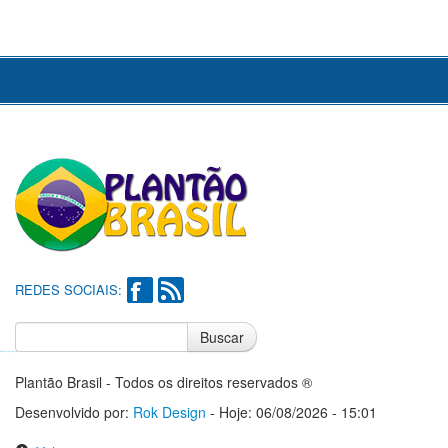
REDES SOCIAIS:
Buscar
Notícias do Flamengo
Notícias do Corinthians
Plantão Brasil - Todos os direitos reservados ®
Desenvolvido por:
Rok Design
- Hoje: 06/08/2026 - 15:01