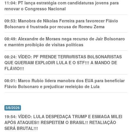
11:04:
PT lança estratégia com candidaturas jovens para
renovar o Congresso Nacional
09:53:
Manobra de Nikolas Ferreira para favorecer Flávio
Bolsonaro é frustrada por recusa de Romeu Zema
08:49:
Alexandre de Moraes nega recurso de Jair Bolsonaro
e mantém proibição de visitas políticas
08:24:
VÍDEO: PF PRENDE TERR0RlSTAS B0LSONARlSTAS
QUE QUERIAM EXPL0DlR LULA E O STF!!! A MANDO DE
FLÁVIO!!!
08:01:
Marco Rubio lidera manobra dos EUA para beneficiar
Flávio Bolsonaro e prejudicar reeleição de Lula
5/8/2026
19:54:
VÍDEO: LULA DESPEDAÇA TRUMP E ESMAGA MILEI
APÓS ATAQUES!! RESPEITEM O BRASIL!! RETALIAÇÃO
SERÁ BRUTAL!!!