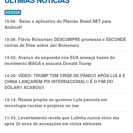
ÚLTIMAS NOTÍCIAS
6/8/2026
15:06
-
Baixe o aplicativo do Plantão Brasil.NET para
Android!
15:06:
Flávio Bolsonaro DESCUMPRE promessa e ESCONDE
contas de filme sobre Jair Bolsonaro
14:52:
Avanço da esquerda nos EUA ameaça bases do
movimento MAGA e assusta Donald Trump
14:20:
VÍDEO: TRUMP TEM CRlSE DE PÂNlCO APÓS LULA E
CHINA LANÇAREM PIX INTERNACIONAL!! É O FIM DO
DÓLAR!! ACABOU!!
13:14:
Rússia propõe ao governo Lula parceria em
tecnologia nuclear e projetos no mar
11:43:
Levantamento revela que Lulinha nunca virou réu
após 20 anos de acusações em ciclos eleitorais