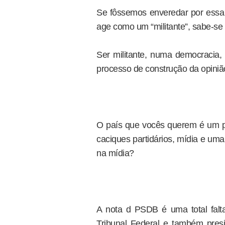
Se fôssemos enveredar por essa h
age como um “militante”, sabe-se
Ser militante, numa democracia,
processo de construção da opinião
O país que vocês querem é um p
caciques partidários, mídia e um
na mídia?
A nota d PSDB é uma total falt
Tribunal Federal e também presi