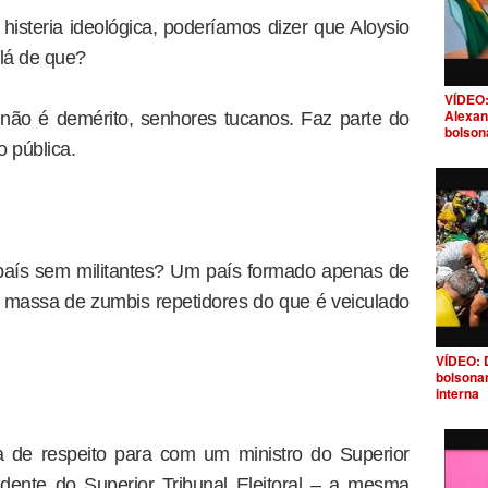
isteria ideológica, poderíamos dizer que Aloysio
 lá de que?
VÍDEO:
Alexan
 não é demérito, senhores tucanos. Faz parte do
bolson
 pública.
aís sem militantes? Um país formado apenas de
a massa de zumbis repetidores do que é veiculado
VÍDEO: 
bolsona
interna
a de respeito para com um ministro do Superior
dente do Superior Tribunal Eleitoral – a mesma