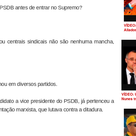
 PSDB antes de entrar no Supremo?
VÍDEO:
Aliado
s ou centrais sindicais não são nenhuma mancha,
hou em diversos partidos.
VÍDEO: 
Nunes t
idato a vice presidente do PSDB, já pertenceu a
ação marxista, que lutava contra a ditadura.