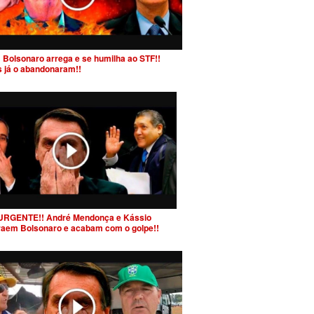
 Bolsonaro arrega e se humilha ao STF!!
s já o abandonaram!!
URGENTE!! André Mendonça e Kássio
raem Bolsonaro e acabam com o golpe!!