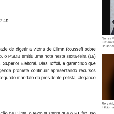
7:49
Nunes M
juiz auxi
Bolsona
de de digerir a vitória de Dilma Rousseff sobre
, o PSDB emitiu uma nota nesta sexta-feira (19)
Superior Eleitoral, Dias Toffoli, e garantindo que
 legenda promete continuar apresentando recursos
o segundo mandato da presidente petista, alegando
Relatóri
Fábio Fa
ção de Dilma, o texto sustenta que o PT fez uso