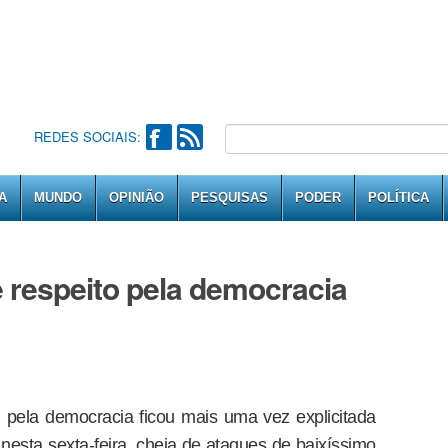
REDES SOCIAIS:
A
MUNDO
OPINIÃO
PESQUISAS
PODER
POLÍTICA
e respeito pela democracia
B pela democracia ficou mais uma vez explicitada
esta sexta-feira, cheia de ataques de baixíssimo