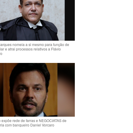
arques nomeia a si mesmo para função de
liar e atrai processos relativos a Flávio
ro
o expõe rede de farras e NEGOCIATAS de
ria com banqueiro Daniel Vorcaro