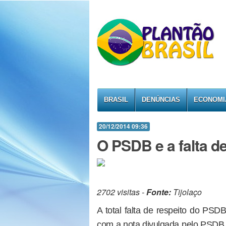
BRASIL
DENÚNCIAS
ECONOMI
20/12/2014 09:36
O PSDB e a falta d
2702 visitas -
Fonte:
Tijolaço
A total falta de respeito do PSD
com a nota divulgada pelo PSDB n