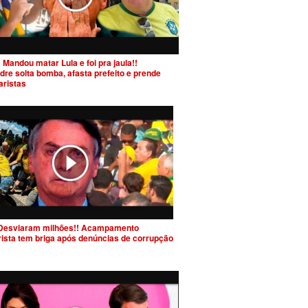
 Mandou matar Lula e foi pra jaula!!
dre solta bomba, afasta prefeito e prende
aristas
Desviaram milhões!! Acampamento
rista tem briga após denúncias de corrupção