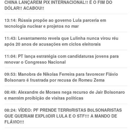
CHINA LANÇAREM PIX INTERNACIONAL!! É O FIM DO
DÓLAR!! ACABOU!!
13:14:
Rússia propõe ao governo Lula parceria em
tecnologia nuclear e projetos no mar
11:43:
Levantamento revela que Lulinha nunca virou réu
após 20 anos de acusações em ciclos eleitorais
11:04:
PT lança estratégia com candidaturas jovens para
renovar o Congresso Nacional
09:53:
Manobra de Nikolas Ferreira para favorecer Flávio
Bolsonaro é frustrada por recusa de Romeu Zema
08:49:
Alexandre de Moraes nega recurso de Jair Bolsonaro
e mantém proibição de visitas políticas
08:24:
VÍDEO: PF PRENDE TERR0RlSTAS B0LSONARlSTAS
QUE QUERIAM EXPL0DlR LULA E O STF!!! A MANDO DE
FLÁVIO!!!