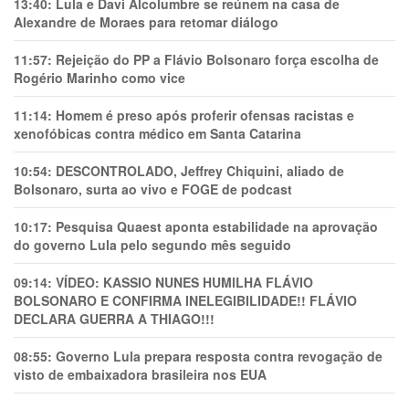
13:40:
Lula e Davi Alcolumbre se reúnem na casa de
Alexandre de Moraes para retomar diálogo
11:57:
Rejeição do PP a Flávio Bolsonaro força escolha de
Rogério Marinho como vice
11:14:
Homem é preso após proferir ofensas racistas e
xenofóbicas contra médico em Santa Catarina
10:54:
DESCONTROLADO, Jeffrey Chiquini, aliado de
Bolsonaro, surta ao vivo e FOGE de podcast
10:17:
Pesquisa Quaest aponta estabilidade na aprovação
do governo Lula pelo segundo mês seguido
09:14:
VÍDEO: KASSIO NUNES HUMlLHA FLÁVIO
BOLSONARO E CONFIRMA INELEGIBILIDADE!! FLÁVIO
DECLARA GUERRA A THIAGO!!!
08:55:
Governo Lula prepara resposta contra revogação de
visto de embaixadora brasileira nos EUA