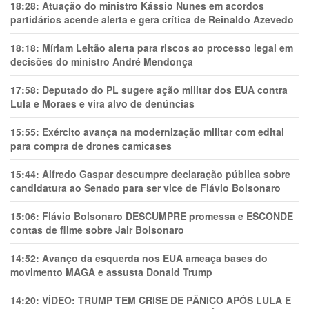
18:28:
Atuação do ministro Kássio Nunes em acordos
partidários acende alerta e gera crítica de Reinaldo Azevedo
18:18:
Míriam Leitão alerta para riscos ao processo legal em
decisões do ministro André Mendonça
17:58:
Deputado do PL sugere ação militar dos EUA contra
Lula e Moraes e vira alvo de denúncias
15:55:
Exército avança na modernização militar com edital
para compra de drones camicases
15:44:
Alfredo Gaspar descumpre declaração pública sobre
candidatura ao Senado para ser vice de Flávio Bolsonaro
15:06:
Flávio Bolsonaro DESCUMPRE promessa e ESCONDE
contas de filme sobre Jair Bolsonaro
14:52:
Avanço da esquerda nos EUA ameaça bases do
movimento MAGA e assusta Donald Trump
14:20:
VÍDEO: TRUMP TEM CRlSE DE PÂNlCO APÓS LULA E