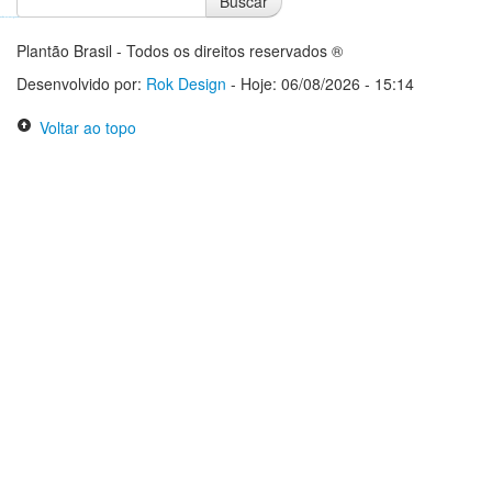
Buscar
Notícias do Flamengo
Notícias do Corinthians
Plantão Brasil - Todos os direitos reservados ®
Desenvolvido por:
Rok Design
- Hoje: 06/08/2026 - 15:14
Voltar ao topo