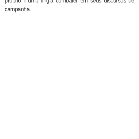
próprio Trump fingia combater em seus discursos de
campanha.