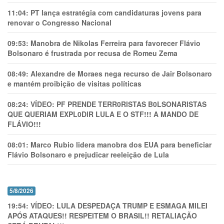
11:04:
PT lança estratégia com candidaturas jovens para
renovar o Congresso Nacional
09:53:
Manobra de Nikolas Ferreira para favorecer Flávio
Bolsonaro é frustrada por recusa de Romeu Zema
08:49:
Alexandre de Moraes nega recurso de Jair Bolsonaro
e mantém proibição de visitas políticas
08:24:
VÍDEO: PF PRENDE TERR0RlSTAS B0LSONARlSTAS
QUE QUERIAM EXPL0DlR LULA E O STF!!! A MANDO DE
FLÁVIO!!!
08:01:
Marco Rubio lidera manobra dos EUA para beneficiar
Flávio Bolsonaro e prejudicar reeleição de Lula
5/8/2026
19:54:
VÍDEO: LULA DESPEDAÇA TRUMP E ESMAGA MILEI
APÓS ATAQUES!! RESPEITEM O BRASIL!! RETALIAÇÃO