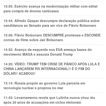
15:55:
Exército avança na modernização militar com edital
para compra de drones camicases
15:44:
Alfredo Gaspar descumpre declaração pública sobre
candidatura ao Senado para ser vice de Flávio Bolsonaro
15:06:
Flávio Bolsonaro DESCUMPRE promessa e ESCONDE
contas de filme sobre Jair Bolsonaro
14:52:
Avanço da esquerda nos EUA ameaça bases do
movimento MAGA e assusta Donald Trump
14:20:
VÍDEO: TRUMP TEM CRlSE DE PÂNlCO APÓS LULA E
CHINA LANÇAREM PIX INTERNACIONAL!! É O FIM DO
DÓLAR!! ACABOU!!
13:14:
Rússia propõe ao governo Lula parceria em
tecnologia nuclear e projetos no mar
11:43:
Levantamento revela que Lulinha nunca virou réu
após 20 anos de acusações em ciclos eleitorais