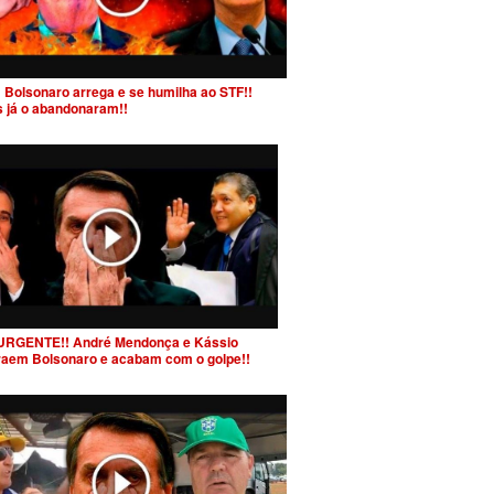
 Bolsonaro arrega e se humilha ao STF!!
s já o abandonaram!!
URGENTE!! André Mendonça e Kássio
raem Bolsonaro e acabam com o golpe!!