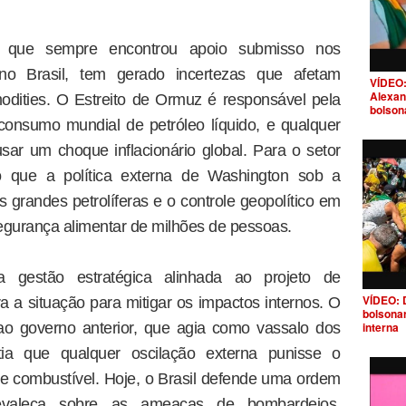
p, que sempre encontrou apoio submisso nos
no Brasil, tem gerado incertezas que afetam
VÍDEO:
Alexan
dities. O Estreito de Ormuz é responsável pela
bolson
nsumo mundial de petróleo líquido, e qualquer
sar um choque inflacionário global. Para o setor
laro que a política externa de Washington sob a
as grandes petrolíferas e o controle geopolítico em
egurança alimentar de milhões de pessoas.
a gestão estratégica alinhada ao projeto de
VÍDEO: 
a a situação para mitigar os impactos internos. O
bolsona
 ao governo anterior, que agia como vassalo dos
interna
tia que qualquer oscilação externa punisse o
de combustível. Hoje, o Brasil defende uma ordem
revaleça sobre as ameaças de bombardeios,