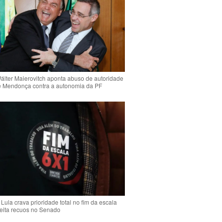
Wálter Maierovitch aponta abuso de autoridade
é Mendonça contra a autonomia da PF
Lula crava prioridade total no fim da escala
jeita recuos no Senado