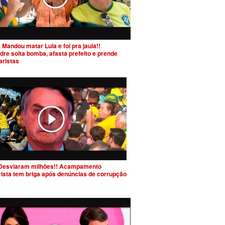
 Mandou matar Lula e foi pra jaula!!
dre solta bomba, afasta prefeito e prende
aristas
Desviaram milhões!! Acampamento
rista tem briga após denúncias de corrupção