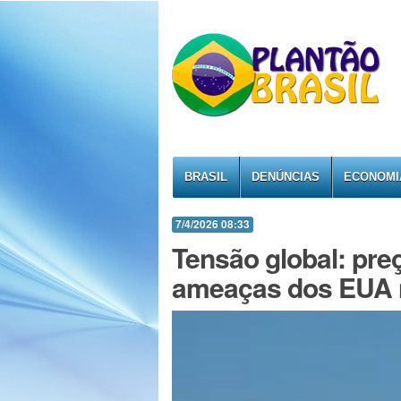
BRASIL
DENÚNCIAS
ECONOMI
7/4/2026 08:33
Tensão global: pre
ameaças dos EUA n