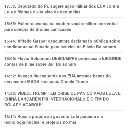
17:58:
Deputado do PL sugere ação militar dos EUA contra
Lula e Moraes e vira alvo de denúncias
15:55:
Exército avança na modernização militar com edital
para compra de drones camicases
15:44:
Alfredo Gaspar descumpre declaração pública sobre
candidatura ao Senado para ser vice de Flávio Bolsonaro
15:06:
Flávio Bolsonaro DESCUMPRE promessa e ESCONDE
contas de filme sobre Jair Bolsonaro
14:52:
Avanço da esquerda nos EUA ameaça bases do
movimento MAGA e assusta Donald Trump
14:20:
VÍDEO: TRUMP TEM CRlSE DE PÂNlCO APÓS LULA E
CHINA LANÇAREM PIX INTERNACIONAL!! É O FIM DO
DÓLAR!! ACABOU!!
13:14:
Rússia propõe ao governo Lula parceria em
tecnologia nuclear e projetos no mar