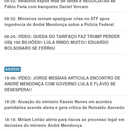
09:52:
Relatório expõe rede de farras e NEGOCIATAS de
Fábio Faria com banqueiro Daniel Vorcaro
09:32:
Ministros tentam apaziguar crise no STF apos
ingerência de André Mendonça sobre a Polícia Federal
08:24:
VÍDEO: QUEDA DO TARIFAÇO FAZ TRUMP PERDER
US$ 100 BILHÕES!! LULA RINDO MUITO!! EDUARDO
BOLSONARO SE FERR0U
6/8/2026
19:48:
VÍDEO: JORGE MESSIAS ARTICULA ENCONTRO DE
ANDRÉ MENDONÇA COM GOVERNO LULA E FLÁVIO SE
DESESPERA!!
18:28:
Atuação do ministro Kássio Nunes em acordos
partidários acende alerta e gera crítica de Reinaldo Azevedo
18:18:
Míriam Leitão alerta para riscos ao processo legal em
decisões do ministro André Mendonça