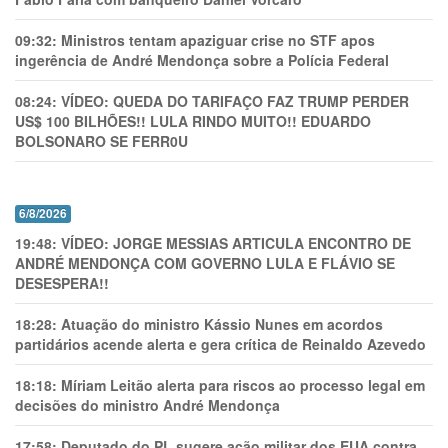
09:32:
Ministros tentam apaziguar crise no STF apos
ingerência de André Mendonça sobre a Polícia Federal
08:24:
VÍDEO: QUEDA DO TARIFAÇO FAZ TRUMP PERDER
US$ 100 BILHÕES!! LULA RINDO MUITO!! EDUARDO
BOLSONARO SE FERR0U
6/8/2026
19:48:
VÍDEO: JORGE MESSIAS ARTICULA ENCONTRO DE
ANDRÉ MENDONÇA COM GOVERNO LULA E FLÁVIO SE
DESESPERA!!
18:28:
Atuação do ministro Kássio Nunes em acordos
partidários acende alerta e gera crítica de Reinaldo Azevedo
18:18:
Míriam Leitão alerta para riscos ao processo legal em
decisões do ministro André Mendonça
17:58:
Deputado do PL sugere ação militar dos EUA contra