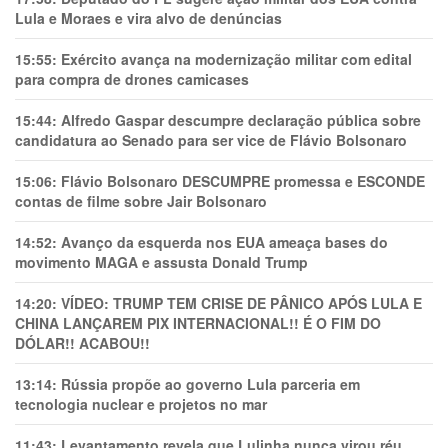
Lula e Moraes e vira alvo de denúncias
15:55:
Exército avança na modernização militar com edital
para compra de drones camicases
15:44:
Alfredo Gaspar descumpre declaração pública sobre
candidatura ao Senado para ser vice de Flávio Bolsonaro
15:06:
Flávio Bolsonaro DESCUMPRE promessa e ESCONDE
contas de filme sobre Jair Bolsonaro
14:52:
Avanço da esquerda nos EUA ameaça bases do
movimento MAGA e assusta Donald Trump
14:20:
VÍDEO: TRUMP TEM CRlSE DE PÂNlCO APÓS LULA E
CHINA LANÇAREM PIX INTERNACIONAL!! É O FIM DO
DÓLAR!! ACABOU!!
13:14:
Rússia propõe ao governo Lula parceria em
tecnologia nuclear e projetos no mar
11:43:
Levantamento revela que Lulinha nunca virou réu