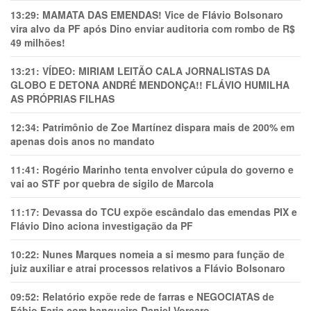
13:29:
MAMATA DAS EMENDAS! Vice de Flávio Bolsonaro
vira alvo da PF após Dino enviar auditoria com rombo de R$
49 milhões!
13:21:
VÍDEO: MIRIAM LEITÃO CALA JORNALISTAS DA
GLOBO E DETONA ANDRÉ MENDONÇA!! FLÁVIO HUMILHA
AS PRÓPRIAS FILHAS
12:34:
Patrimônio de Zoe Martínez dispara mais de 200% em
apenas dois anos no mandato
11:41:
Rogério Marinho tenta envolver cúpula do governo e
vai ao STF por quebra de sigilo de Marcola
11:17:
Devassa do TCU expõe escândalo das emendas PIX e
Flávio Dino aciona investigação da PF
10:22:
Nunes Marques nomeia a si mesmo para função de
juiz auxiliar e atrai processos relativos a Flávio Bolsonaro
09:52:
Relatório expõe rede de farras e NEGOCIATAS de
Fábio Faria com banqueiro Daniel Vorcaro