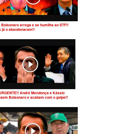
 Bolsonaro arrega e se humilha ao STF!!
s já o abandonaram!!
URGENTE!! André Mendonça e Kássio
raem Bolsonaro e acabam com o golpe!!