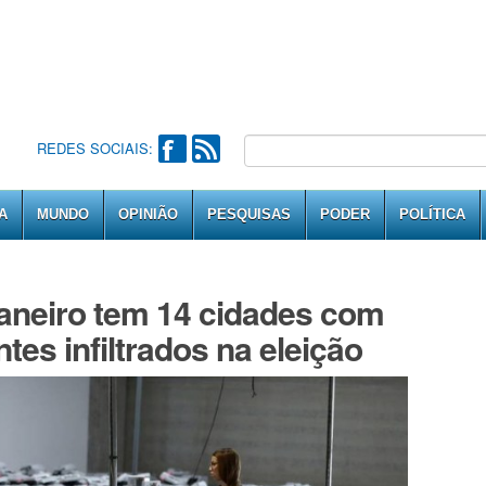
REDES SOCIAIS:
A
MUNDO
OPINIÃO
PESQUISAS
PODER
POLÍTICA
aneiro tem 14 cidades com
ntes infiltrados na eleição