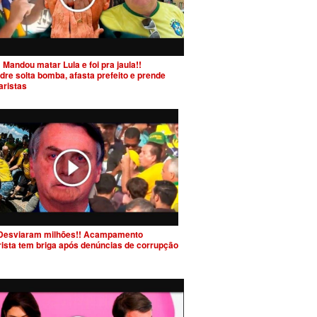
 Mandou matar Lula e foi pra jaula!!
dre solta bomba, afasta prefeito e prende
aristas
Desviaram milhões!! Acampamento
rista tem briga após denúncias de corrupção