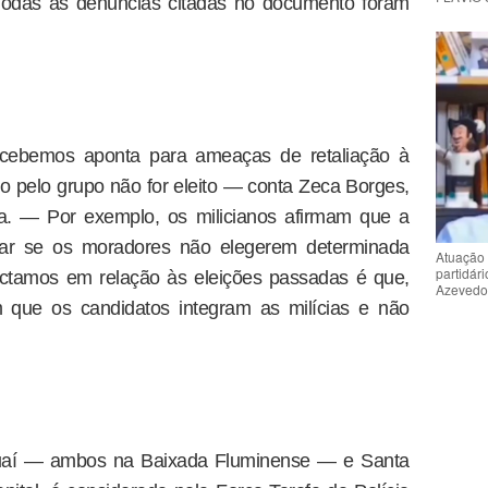
Todas as denúncias citadas no documento foram
ecebemos aponta para ameaças de retaliação à
o pelo grupo não for eleito — conta Zeca Borges,
a. — Por exemplo, os milicianos afirmam que a
tar se os moradores não elegerem determinada
Atuação 
partidár
tamos em relação às eleições passadas é que,
Azeved
m que os candidatos integram as milícias e não
aguaí — ambos na Baixada Fluminense — e Santa