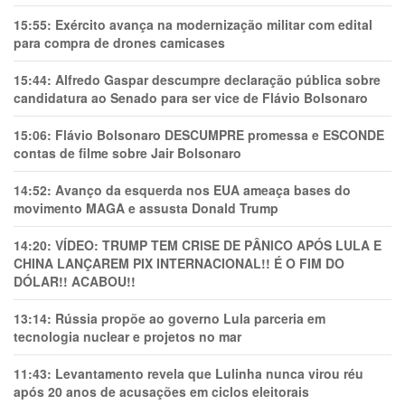
15:55:
Exército avança na modernização militar com edital
para compra de drones camicases
15:44:
Alfredo Gaspar descumpre declaração pública sobre
candidatura ao Senado para ser vice de Flávio Bolsonaro
15:06:
Flávio Bolsonaro DESCUMPRE promessa e ESCONDE
contas de filme sobre Jair Bolsonaro
14:52:
Avanço da esquerda nos EUA ameaça bases do
movimento MAGA e assusta Donald Trump
14:20:
VÍDEO: TRUMP TEM CRlSE DE PÂNlCO APÓS LULA E
CHINA LANÇAREM PIX INTERNACIONAL!! É O FIM DO
DÓLAR!! ACABOU!!
13:14:
Rússia propõe ao governo Lula parceria em
tecnologia nuclear e projetos no mar
11:43:
Levantamento revela que Lulinha nunca virou réu
após 20 anos de acusações em ciclos eleitorais