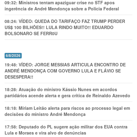
09:32:
Ministros tentam apaziguar crise no STF apos
ingerência de André Mendonça sobre a Polícia Federal
08:24:
VÍDEO: QUEDA DO TARIFAÇO FAZ TRUMP PERDER
US$ 100 BILHÕES!! LULA RINDO MUITO!! EDUARDO
BOLSONARO SE FERR0U
6/8/2026
19:48:
VÍDEO: JORGE MESSIAS ARTICULA ENCONTRO DE
ANDRÉ MENDONÇA COM GOVERNO LULA E FLÁVIO SE
DESESPERA!!
18:28:
Atuação do ministro Kássio Nunes em acordos
partidários acende alerta e gera crítica de Reinaldo Azevedo
18:18:
Míriam Leitão alerta para riscos ao processo legal em
decisões do ministro André Mendonça
17:58:
Deputado do PL sugere ação militar dos EUA contra
Lula e Moraes e vira alvo de denúncias