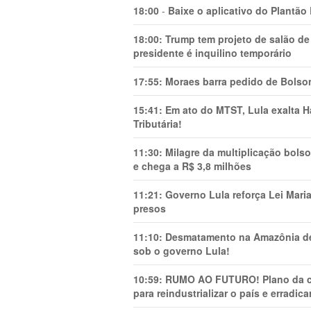
18:00
-
Baixe o aplicativo do Plantão
18:00:
Trump tem projeto de salão de
presidente é inquilino temporário
17:55:
Moraes barra pedido de Bolson
15:41:
Em ato do MTST, Lula exalta H
Tributária!
11:30:
Milagre da multiplicação bolso
e chega a R$ 3,8 milhões
11:21:
Governo Lula reforça Lei Mari
presos
11:10:
Desmatamento na Amazônia de
sob o governo Lula!
10:59:
RUMO AO FUTURO! Plano da cha
para reindustrializar o país e erradic