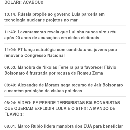
DÓLAR!! ACABOU!!
13:14:
Rússia propõe ao governo Lula parceria em
tecnologia nuclear e projetos no mar
11:43:
Levantamento revela que Lulinha nunca virou réu
após 20 anos de acusações em ciclos eleitorais
11:04:
PT lança estratégia com candidaturas jovens para
renovar o Congresso Nacional
09:53:
Manobra de Nikolas Ferreira para favorecer Flávio
Bolsonaro é frustrada por recusa de Romeu Zema
08:49:
Alexandre de Moraes nega recurso de Jair Bolsonaro
e mantém proibição de visitas políticas
08:24:
VÍDEO: PF PRENDE TERR0RlSTAS B0LSONARlSTAS
QUE QUERIAM EXPL0DlR LULA E O STF!!! A MANDO DE
FLÁVIO!!!
08:01:
Marco Rubio lidera manobra dos EUA para beneficiar