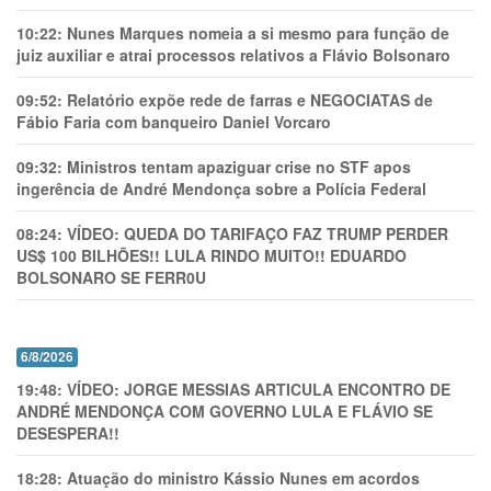
10:22:
Nunes Marques nomeia a si mesmo para função de
juiz auxiliar e atrai processos relativos a Flávio Bolsonaro
09:52:
Relatório expõe rede de farras e NEGOCIATAS de
Fábio Faria com banqueiro Daniel Vorcaro
09:32:
Ministros tentam apaziguar crise no STF apos
ingerência de André Mendonça sobre a Polícia Federal
08:24:
VÍDEO: QUEDA DO TARIFAÇO FAZ TRUMP PERDER
US$ 100 BILHÕES!! LULA RINDO MUITO!! EDUARDO
BOLSONARO SE FERR0U
6/8/2026
19:48:
VÍDEO: JORGE MESSIAS ARTICULA ENCONTRO DE
ANDRÉ MENDONÇA COM GOVERNO LULA E FLÁVIO SE
DESESPERA!!
18:28:
Atuação do ministro Kássio Nunes em acordos