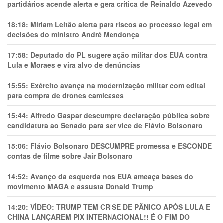
partidários acende alerta e gera crítica de Reinaldo Azevedo
18:18:
Míriam Leitão alerta para riscos ao processo legal em
decisões do ministro André Mendonça
17:58:
Deputado do PL sugere ação militar dos EUA contra
Lula e Moraes e vira alvo de denúncias
15:55:
Exército avança na modernização militar com edital
para compra de drones camicases
15:44:
Alfredo Gaspar descumpre declaração pública sobre
candidatura ao Senado para ser vice de Flávio Bolsonaro
15:06:
Flávio Bolsonaro DESCUMPRE promessa e ESCONDE
contas de filme sobre Jair Bolsonaro
14:52:
Avanço da esquerda nos EUA ameaça bases do
movimento MAGA e assusta Donald Trump
14:20:
VÍDEO: TRUMP TEM CRlSE DE PÂNlCO APÓS LULA E
CHINA LANÇAREM PIX INTERNACIONAL!! É O FIM DO