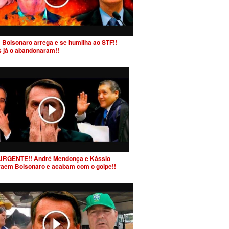
 Bolsonaro arrega e se humilha ao STF!!
s já o abandonaram!!
URGENTE!! André Mendonça e Kássio
raem Bolsonaro e acabam com o golpe!!