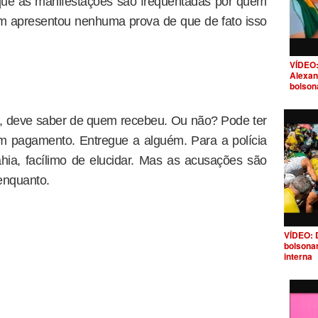
que as manifestações são frequentadas por quem
m apresentou nenhuma prova de que de fato isso
VÍDEO:
Alexan
bolson
, deve saber de quem recebeu. Ou não? Pode ter
um pagamento. Entregue a alguém. Para a polícia
hia, facílimo de elucidar. Mas as acusações são
enquanto.
VÍDEO: 
bolsona
interna