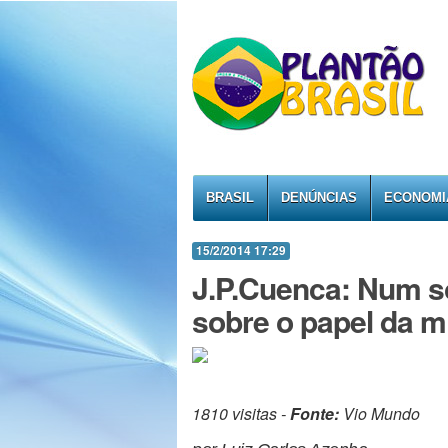
BRASIL
DENÚNCIAS
ECONOMI
15/2/2014 17:29
J.P.Cuenca: Num so
sobre o papel da m
1810 visitas -
Fonte:
Vio Mundo