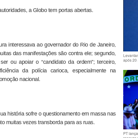
utoridades, a Globo tem portas abertas.
ura interessava ao governador do Rio de Janeiro,
muitas das manifestações são contra ele; segundo,
Levantam
após 20 
 ser ou apoiar o “candidato da ordem”; terceiro,
iciência da polícia carioca, especialmente na
omoção nacional.
 sua história sofre o questionamento em massa nas
to muitas vezes transborda para as ruas.
PT lança
renovar