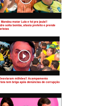
 Mandou matar Lula e foi pra jaula!!
dre solta bomba, afasta prefeito e prende
aristas
Desviaram milhões!! Acampamento
rista tem briga após denúncias de corrupção