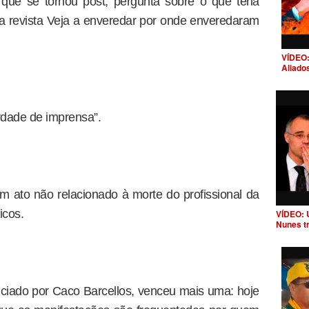
 que se tornou post, pergunta sobre o que teria
a revista Veja a enveredar por onde enveredaram
VÍDEO:
Aliado
rdade de imprensa”.
um ato não relacionado à morte do profissional da
icos.
VÍDEO: 
Nunes t
unciado por Caco Barcellos, venceu mais uma: hoje