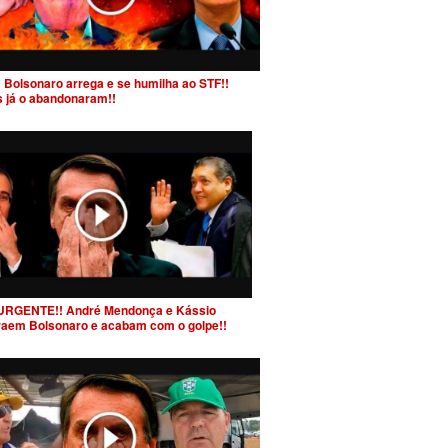
 Bolsonaro arrega e se humilha ao STF!!
s já o abandonaram!!
URGENTE!! André Mendonça e Kássio
raem Bolsonaro e acabam com o golpe!!