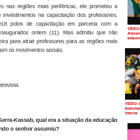
es nas regiões mais periféricas, ele prometeu a
 investimentos na capacitação dos professores,
e18 polos de capacitação em parceria com a
VÍDEO:
, inaugurados ontem (11). Mas admitiu que não
Alexan
bolson
eira para atrair professores para as regiões mais
icam os movimentos sociais.
trevista:
VÍDEO: 
bolsona
interna
Serra-Kassab, qual era a situação da educação
ando o senhor assumiu?