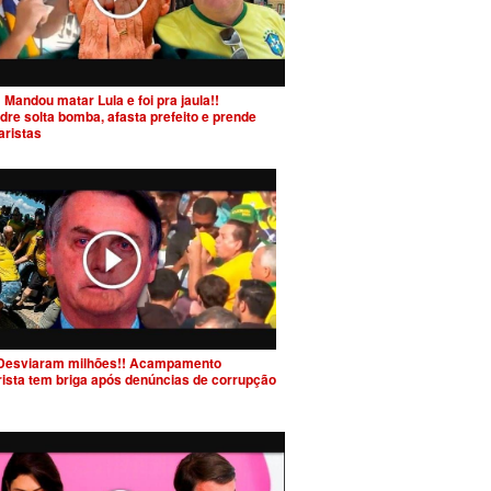
 Mandou matar Lula e foi pra jaula!!
dre solta bomba, afasta prefeito e prende
aristas
Desviaram milhões!! Acampamento
rista tem briga após denúncias de corrupção