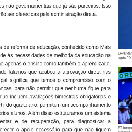
s não governamentais que já são parceiras. Isso
o ser oferecidas pela administração direta.
 de reforma de educação, conhecido como Mais
Levantam
de às necessidades de melhoria da educação na
após 20 
não apenas o ensino como também o aprendizado,
ndo falamos que acabou a aprovação direta nas
cipal significa que temos o compromisso com o
anças, para não permitir que nenhuma fique para
ue incluem avaliações bimestrais obrigatórias e
artir do quarto ano, permitem um acompanhamento
óprios alunos. Além disso estruturamos um sistema
ntar e de recuperação, para diagnosticar a
PT lança
erecer o apoio necessário para que não fiquem
renovar