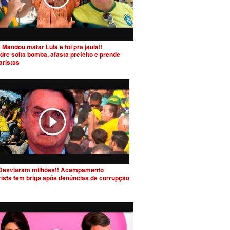
 Mandou matar Lula e foi pra jaula!!
dre solta bomba, afasta prefeito e prende
aristas
Desviaram milhões!! Acampamento
rista tem briga após denúncias de corrupção