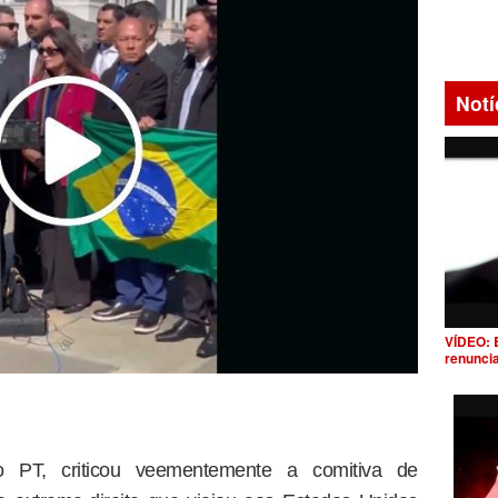
Notí
VÍDEO: 
renunci
do PT, criticou veementemente a comitiva de