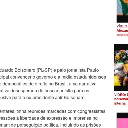
VÍDEO:
Alexan
bolson
duardo Bolsonaro (PL-SP) e pelo jornalista Paulo
ncipal convencer o governo e a mídia estadunidenses
democrático de direito no Brasil, uma narrativa
ativa desesperada de buscar anistia para os
VÍDEO: 
lusive para o ex-presidente Jair Bolsonaro.
bolsona
interna
entares, tinha reuniões marcadas com congressistas
ressões à liberdade de expressão e imprensa no
mam de perseguição política, incluindo as prisões