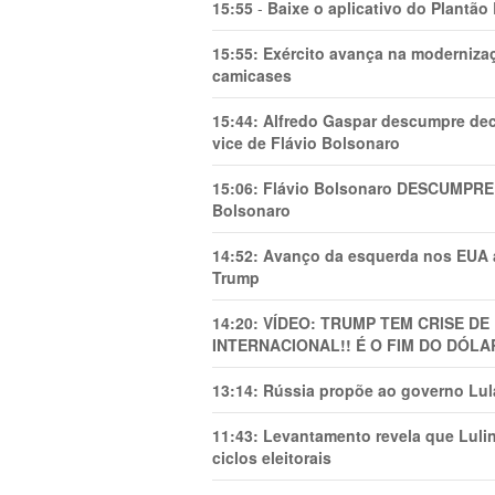
15:55
-
Baixe o aplicativo do Plantão
15:55:
Exército avança na modernizaç
camicases
15:44:
Alfredo Gaspar descumpre dec
vice de Flávio Bolsonaro
15:06:
Flávio Bolsonaro DESCUMPRE 
Bolsonaro
14:52:
Avanço da esquerda nos EUA
Trump
14:20:
VÍDEO: TRUMP TEM CRlSE DE
INTERNACIONAL!! É O FIM DO DÓLA
13:14:
Rússia propõe ao governo Lula
11:43:
Levantamento revela que Luli
ciclos eleitorais