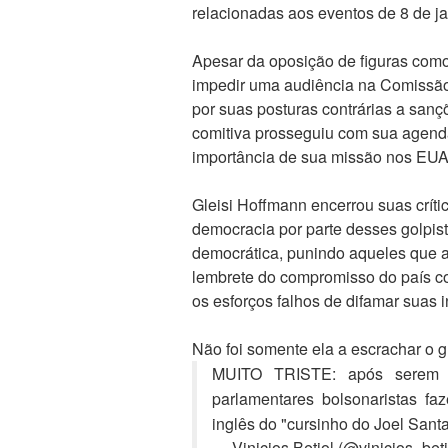
relacionadas aos eventos de 8 de jan
Apesar da oposição de figuras com
impedir uma audiência na Comissão
por suas posturas contrárias a sanç
comitiva prosseguiu com sua agenda
importância de sua missão nos EUA
Gleisi Hoffmann encerrou suas críti
democracia por parte desses golpista
democrática, punindo aqueles que a
lembrete do compromisso do país c
os esforços falhos de difamar suas i
Não foi somente ela a escrachar o g
MUITO TRISTE: após serem b
parlamentares bolsonaristas f
inglês do "cursinho do Joel Sant
— Vinicios Betiol (@vinicios_bet