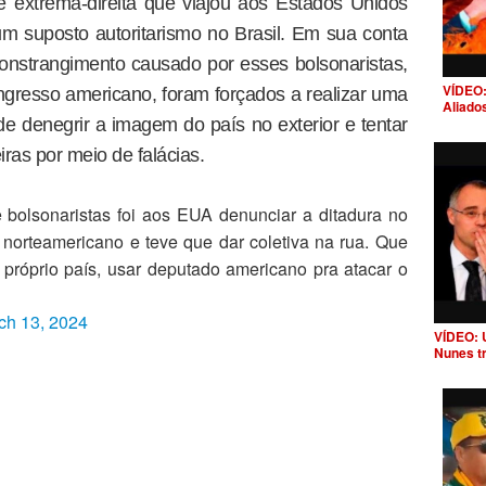
e extrema-direita que viajou aos Estados Unidos
um suposto autoritarismo no Brasil. Em sua conta
 constrangimento causado por esses bolsonaristas,
VÍDEO:
gresso americano, foram forçados a realizar uma
Aliado
 de denegrir a imagem do país no exterior e tentar
eiras por meio de falácias.
bolsonaristas foi aos EUA denunciar a ditadura no
 norteamericano e teve que dar coletiva na rua. Que
 o próprio país, usar deputado americano pra atacar o
ch 13, 2024
VÍDEO: 
Nunes t