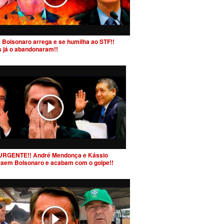
 Bolsonaro arrega e se humilha ao STF!!
s já o abandonaram!!
URGENTE!! André Mendonça e Kássio
raem Bolsonaro e acabam com o golpe!!