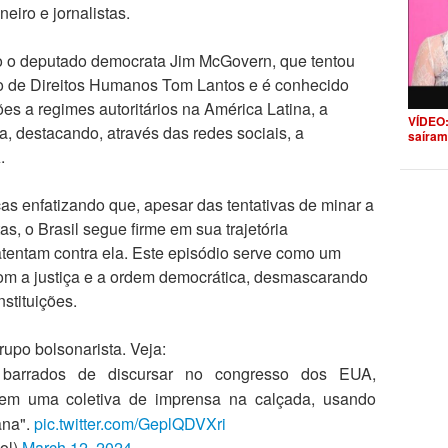
eiro e jornalistas.
o o deputado democrata Jim McGovern, que tentou
 de Direitos Humanos Tom Lantos e é conhecido
ões a regimes autoritários na América Latina, a
VÍDEO:
, destacando, através das redes sociais, a
saíram
.
cas enfatizando que, apesar das tentativas de minar a
s, o Brasil segue firme em sua trajetória
tentam contra ela. Este episódio serve como um
om a justiça e a ordem democrática, desmascarando
nstituições.
rupo bolsonarista. Veja:
arrados de discursar no congresso dos EUA,
azem uma coletiva de imprensa na calçada, usando
ana".
pic.twitter.com/GeplQDVXri
iol)
March 12, 2024