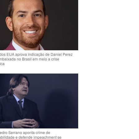
dos EUA aprova indicação de Daniel Perez
mbaixada no Brasil em meio a crise
ica
Pedro Serrano aponta crime de
abilidade e defende impeachment se