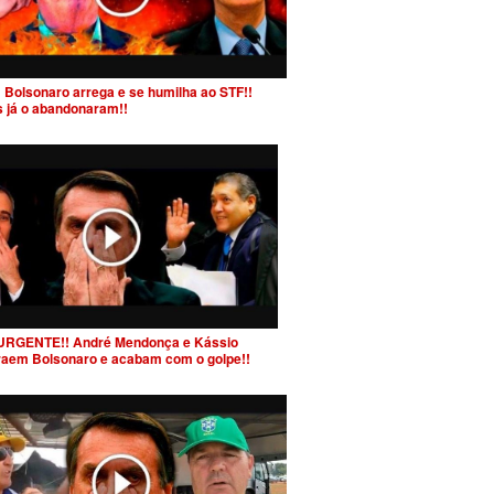
 Bolsonaro arrega e se humilha ao STF!!
s já o abandonaram!!
URGENTE!! André Mendonça e Kássio
raem Bolsonaro e acabam com o golpe!!