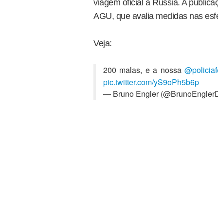
viagem oficial à Rússia. A publica
AGU, que avalia medidas nas esfer
Veja:
200 malas, e a nossa
@policiaf
pic.twitter.com/yS9oPh5b6p
— Bruno Engler (@BrunoEngle