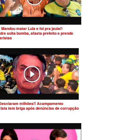
 Mandou matar Lula e foi pra jaula!!
dre solta bomba, afasta prefeito e prende
aristas
Desviaram milhões!! Acampamento
rista tem briga após denúncias de corrupção