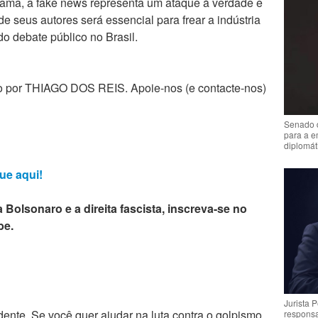
dama, a fake news representa um ataque à verdade e
e seus autores será essencial para frear a indústria
do debate público no Brasil.
zado por THIAGO DOS REIS. Apoie-nos (e contacte-nos)
Senado 
para a e
diplomát
ue aqui!
 Bolsonaro e a direita fascista, inscreva-se no
be.
Jurista 
ente. Se você quer ajudar na luta contra o golpismo
respons