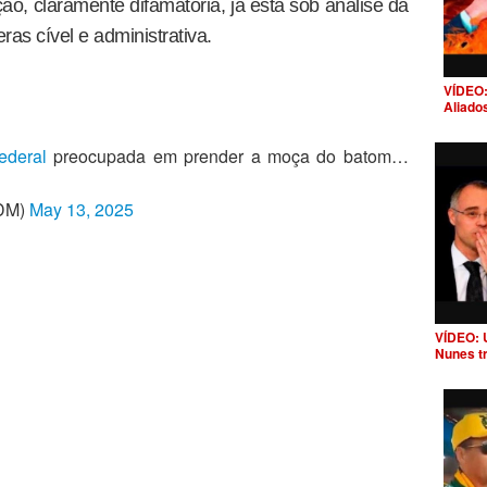
ção, claramente difamatória, já está sob análise da
as cível e administrativa.
VÍDEO:
Aliado
ederal
preocupada em prender a moça do batom…
rDM)
May 13, 2025
VÍDEO: 
Nunes t