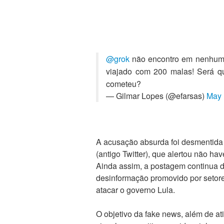
@grok
não encontro em nenhum l
viajado com 200 malas! Será qu
cometeu?
— Gilmar Lopes (@efarsas)
May 
A acusação absurda foi desmentida a
(antigo Twitter), que alertou não ha
Ainda assim, a postagem continua di
desinformação promovido por setore
atacar o governo Lula.
O objetivo da fake news, além de ati