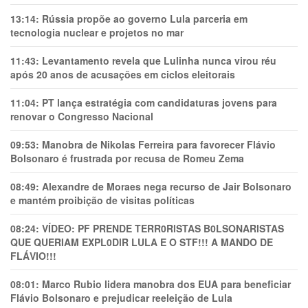
13:14:
Rússia propõe ao governo Lula parceria em
tecnologia nuclear e projetos no mar
11:43:
Levantamento revela que Lulinha nunca virou réu
após 20 anos de acusações em ciclos eleitorais
11:04:
PT lança estratégia com candidaturas jovens para
renovar o Congresso Nacional
09:53:
Manobra de Nikolas Ferreira para favorecer Flávio
Bolsonaro é frustrada por recusa de Romeu Zema
08:49:
Alexandre de Moraes nega recurso de Jair Bolsonaro
e mantém proibição de visitas políticas
08:24:
VÍDEO: PF PRENDE TERR0RlSTAS B0LSONARlSTAS
QUE QUERIAM EXPL0DlR LULA E O STF!!! A MANDO DE
FLÁVIO!!!
08:01:
Marco Rubio lidera manobra dos EUA para beneficiar
Flávio Bolsonaro e prejudicar reeleição de Lula