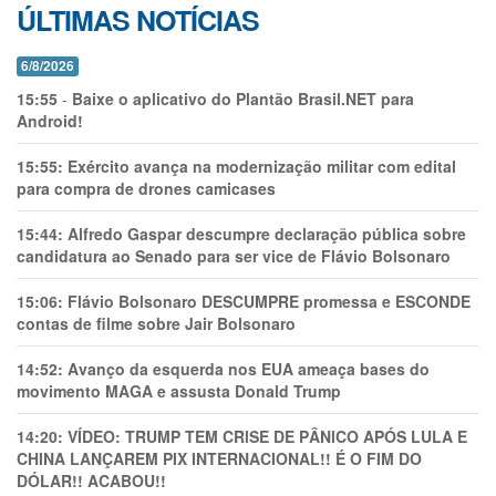
ÚLTIMAS NOTÍCIAS
6/8/2026
15:55
-
Baixe o aplicativo do Plantão Brasil.NET para
Android!
15:55:
Exército avança na modernização militar com edital
para compra de drones camicases
15:44:
Alfredo Gaspar descumpre declaração pública sobre
candidatura ao Senado para ser vice de Flávio Bolsonaro
15:06:
Flávio Bolsonaro DESCUMPRE promessa e ESCONDE
contas de filme sobre Jair Bolsonaro
14:52:
Avanço da esquerda nos EUA ameaça bases do
movimento MAGA e assusta Donald Trump
14:20:
VÍDEO: TRUMP TEM CRlSE DE PÂNlCO APÓS LULA E
CHINA LANÇAREM PIX INTERNACIONAL!! É O FIM DO
DÓLAR!! ACABOU!!