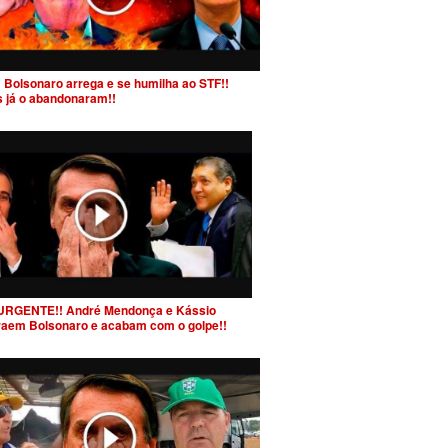
 Bolsonaro arrega e se humilha ao STF!!
s já o abandonaram!!
URGENTE!! André Mendonça e Kássio
raem Bolsonaro e acabam com o golpe!!