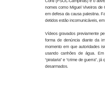
Conti (PSOL-Campinas) e o ativi
nomes como Miguel Viveiros de Ca
em defesa da causa palestina. F
detidos estão incomunicáveis, em c
Vídeos gravados previamente pel
forma de denúncia diante da i
momento em que autoridades is
usando canhões de água. Em n
“pirataria” e “crime de guerra”, j
desarmados.