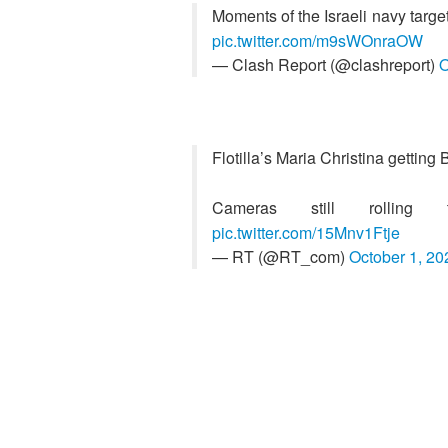
Moments of the Israeli navy targe
pic.twitter.com/m9sWOnraOW
— Clash Report (@clashreport)
O
Flotilla’s Maria Christina getti
Cameras still rollin
pic.twitter.com/15Mnv1Ftje
— RT (@RT_com)
October 1, 20