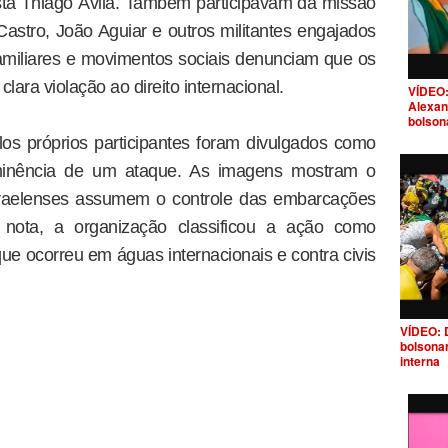
sta Thiago Ávila. Também participavam da missão
stro, João Aguiar e outros militantes engajados
amiliares e movimentos sociais denunciam que os
lara violação ao direito internacional.
VÍDEO:
Alexan
bolson
os próprios participantes foram divulgados como
minência de um ataque. As imagens mostram o
raelenses assumem o controle das embarcações
ota, a organização classificou a ação como
á que ocorreu em águas internacionais e contra civis
VÍDEO: 
bolsona
interna