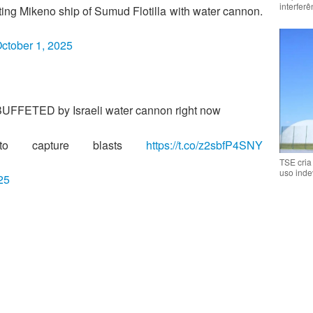
interfer
ting Mikeno ship of Sumud Flotilla with water cannon.
ctober 1, 2025
ng BUFFETED by Israeli water cannon right now
g to capture blasts
https://t.co/z2sbfP4SNY
TSE cria
uso inde
25