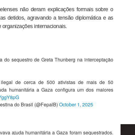
aelenses não deram explicações formais sobre o
tas detidos, agravando a tensão diplomática e as
e organizações internacionais.
da do sequestro de Greta Thunberg na interceptação
 ilegal de cerca de 500 ativistas de mais de 50
uda humanitária a Gaza configura um dos maiores
yTYggY8pG
stina do Brasil (@FepalB)
October 1, 2025
levava ajuda humanitária a Gaza foram sequestrados.