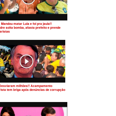
 Mandou matar Lula e foi pra jaula!!
dre solta bomba, afasta prefeito e prende
aristas
Desviaram milhões!! Acampamento
rista tem briga após denúncias de corrupção