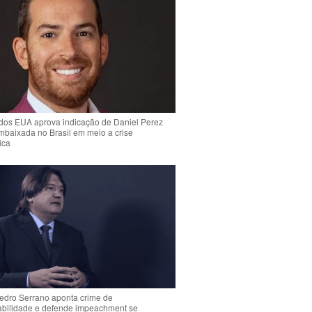
dos EUA aprova indicação de Daniel Perez
mbaixada no Brasil em meio a crise
ica
Pedro Serrano aponta crime de
abilidade e defende impeachment se