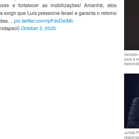
ozes e fortalecer as mobilizações! Amanhã, atos
 exigir que Lula pressione Israel e garanta o retorno
radas…
pic.twitter.com/rpFdvDelMc
andapsol)
October 2, 2025
Senado 
para a e
diplomát
Jurista 
respons