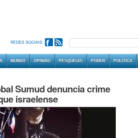
REDES SOCIAIS:
A
MUNDO
OPINIÃO
PESQUISAS
PODER
POLÍTICA
lobal Sumud denuncia crime
que israelense