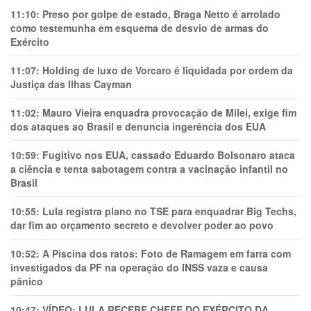
11:10:
Preso por golpe de estado, Braga Netto é arrolado
como testemunha em esquema de desvio de armas do
Exército
11:07:
Holding de luxo de Vorcaro é liquidada por ordem da
Justiça das Ilhas Cayman
11:02:
Mauro Vieira enquadra provocação de Milei, exige fim
dos ataques ao Brasil e denuncia ingerência dos EUA
10:59:
Fugitivo nos EUA, cassado Eduardo Bolsonaro ataca
a ciência e tenta sabotagem contra a vacinação infantil no
Brasil
10:55:
Lula registra plano no TSE para enquadrar Big Techs,
dar fim ao orçamento secreto e devolver poder ao povo
10:52:
A Piscina dos ratos: Foto de Ramagem em farra com
investigados da PF na operação do INSS vaza e causa
pânico
10:47:
VÍDEO: LULA RECEBE CHEFE DO EXÉRCITO DA