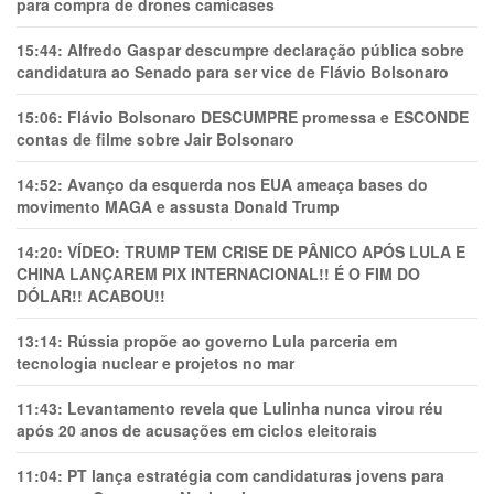
para compra de drones camicases
15:44:
Alfredo Gaspar descumpre declaração pública sobre
candidatura ao Senado para ser vice de Flávio Bolsonaro
15:06:
Flávio Bolsonaro DESCUMPRE promessa e ESCONDE
contas de filme sobre Jair Bolsonaro
14:52:
Avanço da esquerda nos EUA ameaça bases do
movimento MAGA e assusta Donald Trump
14:20:
VÍDEO: TRUMP TEM CRlSE DE PÂNlCO APÓS LULA E
CHINA LANÇAREM PIX INTERNACIONAL!! É O FIM DO
DÓLAR!! ACABOU!!
13:14:
Rússia propõe ao governo Lula parceria em
tecnologia nuclear e projetos no mar
11:43:
Levantamento revela que Lulinha nunca virou réu
após 20 anos de acusações em ciclos eleitorais
11:04:
PT lança estratégia com candidaturas jovens para