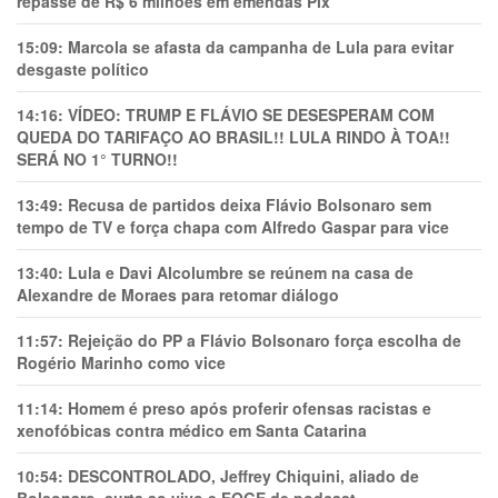
repasse de R$ 6 milhões em emendas Pix
15:09:
Marcola se afasta da campanha de Lula para evitar
desgaste político
14:16:
VÍDEO: TRUMP E FLÁVIO SE DESESPERAM COM
QUEDA DO TARIFAÇO AO BRASIL!! LULA RINDO À TOA!!
SERÁ NO 1° TURNO!!
13:49:
Recusa de partidos deixa Flávio Bolsonaro sem
tempo de TV e força chapa com Alfredo Gaspar para vice
13:40:
Lula e Davi Alcolumbre se reúnem na casa de
Alexandre de Moraes para retomar diálogo
11:57:
Rejeição do PP a Flávio Bolsonaro força escolha de
Rogério Marinho como vice
11:14:
Homem é preso após proferir ofensas racistas e
xenofóbicas contra médico em Santa Catarina
10:54:
DESCONTROLADO, Jeffrey Chiquini, aliado de