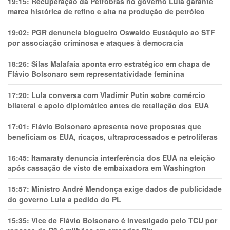
19:15:
Recuperação da Petrobras no governo Lula garante
marca histórica de refino e alta na produção de petróleo
19:02:
PGR denuncia blogueiro Oswaldo Eustáquio ao STF
por associação criminosa e ataques à democracia
18:26:
Silas Malafaia aponta erro estratégico em chapa de
Flávio Bolsonaro sem representatividade feminina
17:20:
Lula conversa com Vladimir Putin sobre comércio
bilateral e apoio diplomático antes de retaliação dos EUA
17:01:
Flávio Bolsonaro apresenta nove propostas que
beneficiam os EUA, ricaços, ultraprocessados e petrolíferas
16:45:
Itamaraty denuncia interferência dos EUA na eleição
após cassação de visto de embaixadora em Washington
15:57:
Ministro André Mendonça exige dados de publicidade
do governo Lula a pedido do PL
15:35:
Vice de Flávio Bolsonaro é investigado pelo TCU por