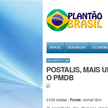
BRASIL
DENÚNCIAS
ECONOMI
24/1/2015 11:55
POSTALIS, MAIS 
O PMDB
3129 visitas -
Fonte:
Jornal Gnn