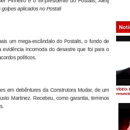
r Pinheiro e o ex-presidente do Postalis, Alexj
 golpes aplicados no Postali
Notí
mais um mega-escândalo do Postalis, o fundo de
 evidência incomoda do desastre que foi para o
acordos políticos.
VÍDEO: 
hões em debêntures da Construtora Mudar, de um
renunci
usto Martinez. Recebeu, como garantia, terrenos
s.