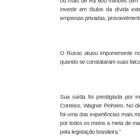
ou mais de R$ 600 milhões (em va
investir em títulos da dívida ex
empresas privadas, provavelmente 
O Russo atuou impunemente no 
quando se constataram suas falca
Sua saída foi prestigiada por i
Correios, Wagner Pinheiro. No dis
foi uma das experiências mais ma
por todos os meios a meta de ma
pela legislação brasileira.”