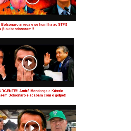
 Bolsonaro arrega e se humilha ao STF!!
s já o abandonaram!!
URGENTE!! André Mendonça e Kássio
raem Bolsonaro e acabam com o golpe!!