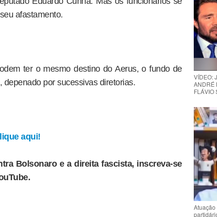
 deputado Eduardo Cunha. Mas os funcionários se
seu afastamento.
 podem ter o mesmo destino do Aerus, o fundo de
VÍDEO:
 depenado por sucessivas diretorias.
ANDRÉ 
FLÁVIO
ique aqui!
tra Bolsonaro e a direita fascista, inscreva-se
YouTube.
Atuação 
partidár