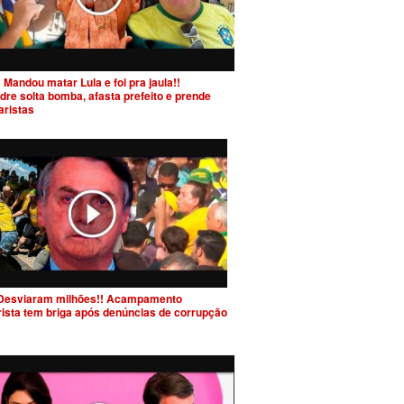
 Mandou matar Lula e foi pra jaula!!
dre solta bomba, afasta prefeito e prende
aristas
Desviaram milhões!! Acampamento
rista tem briga após denúncias de corrupção