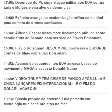
17:58:
Deputado do PL sugere ação militar dos EUA contra
Lula e Moraes e vira alvo de denúncias
15:55:
Exército avança na modernização militar com edital
para compra de drones camicases
15:44:
Alfredo Gaspar descumpre declaração pública sobre
candidatura ao Senado para ser vice de Flávio Bolsonaro
15:06:
Flávio Bolsonaro DESCUMPRE promessa e ESCONDE
contas de filme sobre Jair Bolsonaro
14:52:
Avanço da esquerda nos EUA ameaça bases do
movimento MAGA e assusta Donald Trump
14:20:
VÍDEO: TRUMP TEM CRlSE DE PÂNlCO APÓS LULA E
CHINA LANÇAREM PIX INTERNACIONAL!! É O FIM DO
DÓLAR!! ACABOU!!
13:14:
Rússia propõe ao governo Lula parceria em
tecnologia nuclear e projetos no mar