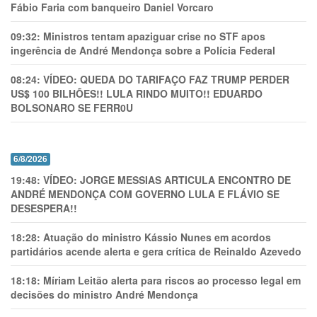
Fábio Faria com banqueiro Daniel Vorcaro
09:32:
Ministros tentam apaziguar crise no STF apos
ingerência de André Mendonça sobre a Polícia Federal
08:24:
VÍDEO: QUEDA DO TARIFAÇO FAZ TRUMP PERDER
US$ 100 BILHÕES!! LULA RINDO MUITO!! EDUARDO
BOLSONARO SE FERR0U
6/8/2026
19:48:
VÍDEO: JORGE MESSIAS ARTICULA ENCONTRO DE
ANDRÉ MENDONÇA COM GOVERNO LULA E FLÁVIO SE
DESESPERA!!
18:28:
Atuação do ministro Kássio Nunes em acordos
partidários acende alerta e gera crítica de Reinaldo Azevedo
18:18:
Míriam Leitão alerta para riscos ao processo legal em
decisões do ministro André Mendonça