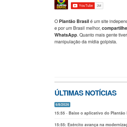
O
Plantão Brasil
é um site independ
e por um Brasil melhor,
compartilh
WhatsApp
. Quanto mais gente tive
manipulação da mídia golpista.
ÚLTIMAS NOTÍCIAS
6/8/2026
15:55
-
Baixe o aplicativo do Plantão
15:55:
Exército avança na modernizaç