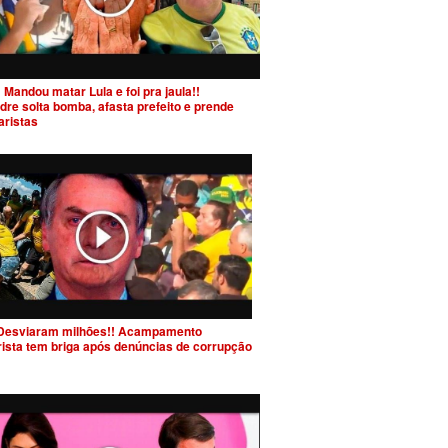
 Mandou matar Lula e foi pra jaula!!
dre solta bomba, afasta prefeito e prende
aristas
Desviaram milhões!! Acampamento
rista tem briga após denúncias de corrupção