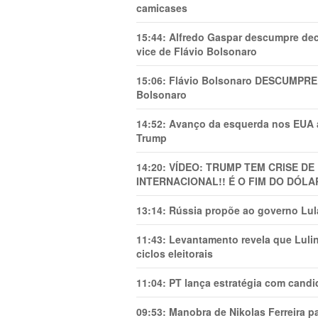
camicases
15:44:
Alfredo Gaspar descumpre dec
vice de Flávio Bolsonaro
15:06:
Flávio Bolsonaro DESCUMPRE 
Bolsonaro
14:52:
Avanço da esquerda nos EUA
Trump
14:20:
VÍDEO: TRUMP TEM CRlSE DE
INTERNACIONAL!! É O FIM DO DÓLA
13:14:
Rússia propõe ao governo Lula
11:43:
Levantamento revela que Luli
ciclos eleitorais
11:04:
PT lança estratégia com candi
09:53:
Manobra de Nikolas Ferreira pa