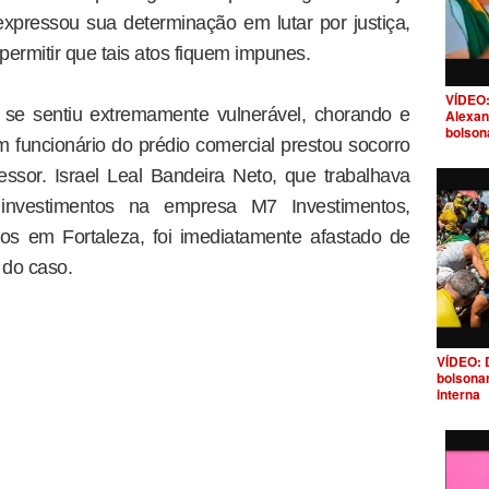
 expressou sua determinação em lutar por justiça,
ermitir que tais atos fiquem impunes.
VÍDEO:
se sentiu extremamente vulnerável, chorando e
Alexan
bolson
m funcionário do prédio comercial prestou socorro
essor. Israel Leal Bandeira Neto, que trabalhava
nvestimentos na empresa M7 Investimentos,
os em Fortaleza, foi imediatamente afastado de
 do caso.
VÍDEO: 
bolsona
interna