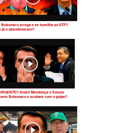
 Bolsonaro arrega e se humilha ao STF!!
s já o abandonaram!!
URGENTE!! André Mendonça e Kássio
raem Bolsonaro e acabam com o golpe!!