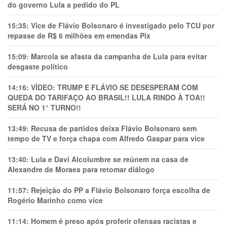
do governo Lula a pedido do PL
15:35:
Vice de Flávio Bolsonaro é investigado pelo TCU por
repasse de R$ 6 milhões em emendas Pix
15:09:
Marcola se afasta da campanha de Lula para evitar
desgaste político
14:16:
VÍDEO: TRUMP E FLÁVIO SE DESESPERAM COM
QUEDA DO TARIFAÇO AO BRASIL!! LULA RINDO À TOA!!
SERÁ NO 1° TURNO!!
13:49:
Recusa de partidos deixa Flávio Bolsonaro sem
tempo de TV e força chapa com Alfredo Gaspar para vice
13:40:
Lula e Davi Alcolumbre se reúnem na casa de
Alexandre de Moraes para retomar diálogo
11:57:
Rejeição do PP a Flávio Bolsonaro força escolha de
Rogério Marinho como vice
11:14:
Homem é preso após proferir ofensas racistas e