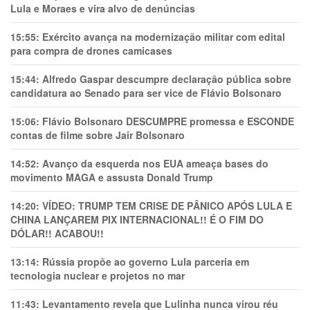
Lula e Moraes e vira alvo de denúncias
15:55:
Exército avança na modernização militar com edital
para compra de drones camicases
15:44:
Alfredo Gaspar descumpre declaração pública sobre
candidatura ao Senado para ser vice de Flávio Bolsonaro
15:06:
Flávio Bolsonaro DESCUMPRE promessa e ESCONDE
contas de filme sobre Jair Bolsonaro
14:52:
Avanço da esquerda nos EUA ameaça bases do
movimento MAGA e assusta Donald Trump
14:20:
VÍDEO: TRUMP TEM CRlSE DE PÂNlCO APÓS LULA E
CHINA LANÇAREM PIX INTERNACIONAL!! É O FIM DO
DÓLAR!! ACABOU!!
13:14:
Rússia propõe ao governo Lula parceria em
tecnologia nuclear e projetos no mar
11:43:
Levantamento revela que Lulinha nunca virou réu