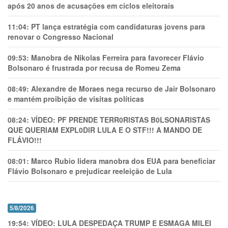
após 20 anos de acusações em ciclos eleitorais
11:04:
PT lança estratégia com candidaturas jovens para
renovar o Congresso Nacional
09:53:
Manobra de Nikolas Ferreira para favorecer Flávio
Bolsonaro é frustrada por recusa de Romeu Zema
08:49:
Alexandre de Moraes nega recurso de Jair Bolsonaro
e mantém proibição de visitas políticas
08:24:
VÍDEO: PF PRENDE TERR0RlSTAS B0LSONARlSTAS
QUE QUERIAM EXPL0DlR LULA E O STF!!! A MANDO DE
FLÁVIO!!!
08:01:
Marco Rubio lidera manobra dos EUA para beneficiar
Flávio Bolsonaro e prejudicar reeleição de Lula
5/8/2026
19:54:
VÍDEO: LULA DESPEDAÇA TRUMP E ESMAGA MILEI