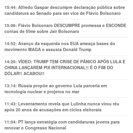
15:44:
Alfredo Gaspar descumpre declaração pública sobre
candidatura ao Senado para ser vice de Flávio Bolsonaro
15:06:
Flávio Bolsonaro DESCUMPRE promessa e ESCONDE
contas de filme sobre Jair Bolsonaro
14:52:
Avanço da esquerda nos EUA ameaça bases do
movimento MAGA e assusta Donald Trump
14:20:
VÍDEO: TRUMP TEM CRlSE DE PÂNlCO APÓS LULA E
CHINA LANÇAREM PIX INTERNACIONAL!! É O FIM DO
DÓLAR!! ACABOU!!
13:14:
Rússia propõe ao governo Lula parceria em
tecnologia nuclear e projetos no mar
11:43:
Levantamento revela que Lulinha nunca virou réu
após 20 anos de acusações em ciclos eleitorais
11:04:
PT lança estratégia com candidaturas jovens para
renovar o Congresso Nacional