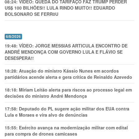
08:24:
VÍDEO: QUEDA DO TARIFAÇO FAZ TRUMP PERDER
US$ 100 BILHÕES!! LULA RINDO MUITO!! EDUARDO
BOLSONARO SE FERR0U
6/8/2026
19:48:
VÍDEO: JORGE MESSIAS ARTICULA ENCONTRO DE
ANDRÉ MENDONÇA COM GOVERNO LULA E FLÁVIO SE
DESESPERA!!
18:28:
Atuação do ministro Kássio Nunes em acordos
partidários acende alerta e gera crítica de Reinaldo Azevedo
18:18:
Míriam Leitão alerta para riscos ao processo legal em
decisões do ministro André Mendonça
17:58:
Deputado do PL sugere ação militar dos EUA contra
Lula e Moraes e vira alvo de denúncias
15:55:
Exército avança na modernização militar com edital
para compra de drones camicases