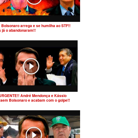
 Bolsonaro arrega e se humilha ao STF!!
s já o abandonaram!!
URGENTE!! André Mendonça e Kássio
raem Bolsonaro e acabam com o golpe!!