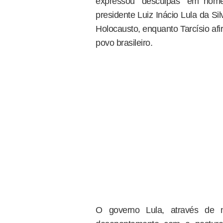
expressou "desculpas" em nome 
presidente Luiz Inácio Lula da Si
Holocausto, enquanto Tarcísio afi
povo brasileiro.
O governo Lula, através de n