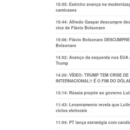
15:55:
Exército avança na modernizaç
camicases
15:44:
Alfredo Gaspar descumpre dec
vice de Flávio Bolsonaro
15:06:
Flávio Bolsonaro DESCUMPRE 
Bolsonaro
14:52:
Avanço da esquerda nos EUA
Trump
14:20:
VÍDEO: TRUMP TEM CRlSE DE
INTERNACIONAL!! É O FIM DO DÓLA
13:14:
Rússia propõe ao governo Lula
11:43:
Levantamento revela que Luli
ciclos eleitorais
11:04:
PT lança estratégia com candi