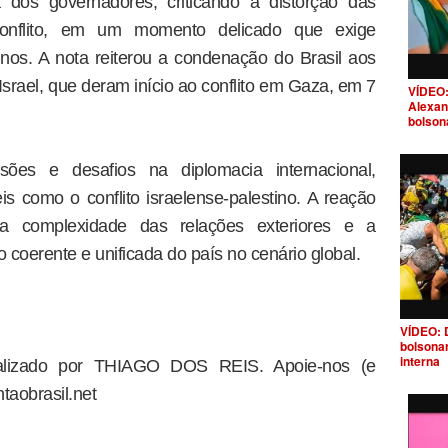
dos governadores, criticando a distorção das
 conflito, em um momento delicado que exige
nos. A nota reiterou a condenação do Brasil aos
Israel, que deram início ao conflito em Gaza, em 7
VÍDEO:
Alexan
bolson
sões e desafios na diplomacia internacional,
 como o conflito israelense-palestino. A reação
 a complexidade das relações exteriores e a
coerente e unificada do país no cenário global.
VÍDEO: 
bolsona
interna
dealizado por THIAGO DOS REIS. Apoie-nos (e
taobrasil.net