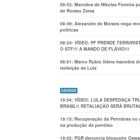
09:53:
Manobra de Nikolas Ferreira pa
de Romeu Zema
08:49:
Alexandre de Moraes nega recu
políticas
08:24:
VÍDEO: PF PRENDE TERR0RlS
O STF!!! A MANDO DE FLÁVIO!!!
08:01:
Marco Rubio lidera manobra do
reeleição de Lula
5/8/2026
19:54:
VÍDEO: LULA DESPEDAÇA TRU
BRASIL!! RETALIAÇÃO SERÁ BRUTAL
19:15:
Recuperação da Petrobras no g
na produção de petróleo
19:02:
PGR denuncia blogueiro Oswal