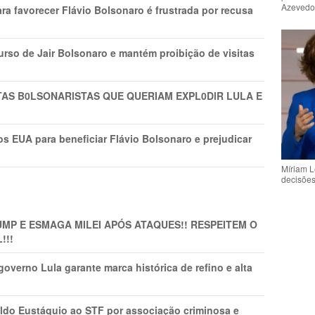
Azeved
ra favorecer Flávio Bolsonaro é frustrada por recusa
rso de Jair Bolsonaro e mantém proibição de visitas
TAS B0LSONARlSTAS QUE QUERIAM EXPL0DlR LULA E
s EUA para beneficiar Flávio Bolsonaro e prejudicar
Míriam L
decisõe
MP E ESMAGA MILEI APÓS ATAQUES!! RESPEITEM O
!!!
overno Lula garante marca histórica de refino e alta
do Eustáquio ao STF por associação criminosa e