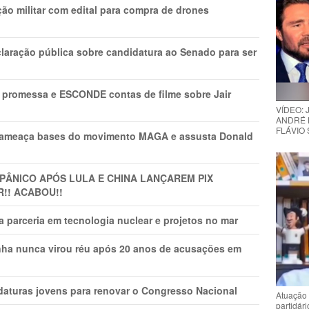
ão militar com edital para compra de drones
laração pública sobre candidatura ao Senado para ser
promessa e ESCONDE contas de filme sobre Jair
VÍDEO:
ANDRÉ 
FLÁVIO
 ameaça bases do movimento MAGA e assusta Donald
 PÂNlCO APÓS LULA E CHINA LANÇAREM PIX
R!! ACABOU!!
 parceria em tecnologia nuclear e projetos no mar
nha nunca virou réu após 20 anos de acusações em
daturas jovens para renovar o Congresso Nacional
Atuação 
partidár