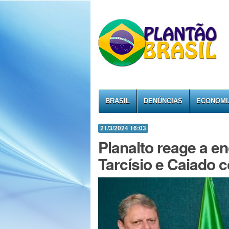
BRASIL
DENÚNCIAS
ECONOMI
21/3/2024 16:03
Planalto reage a e
Tarcísio e Caiado 