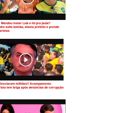
 Mandou matar Lula e foi pra jaula!!
dre solta bomba, afasta prefeito e prende
aristas
Desviaram milhões!! Acampamento
rista tem briga após denúncias de corrupção