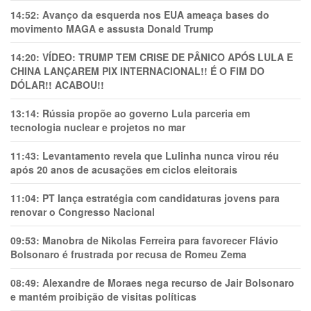
14:52:
Avanço da esquerda nos EUA ameaça bases do
movimento MAGA e assusta Donald Trump
14:20:
VÍDEO: TRUMP TEM CRlSE DE PÂNlCO APÓS LULA E
CHINA LANÇAREM PIX INTERNACIONAL!! É O FIM DO
DÓLAR!! ACABOU!!
13:14:
Rússia propõe ao governo Lula parceria em
tecnologia nuclear e projetos no mar
11:43:
Levantamento revela que Lulinha nunca virou réu
após 20 anos de acusações em ciclos eleitorais
11:04:
PT lança estratégia com candidaturas jovens para
renovar o Congresso Nacional
09:53:
Manobra de Nikolas Ferreira para favorecer Flávio
Bolsonaro é frustrada por recusa de Romeu Zema
08:49:
Alexandre de Moraes nega recurso de Jair Bolsonaro
e mantém proibição de visitas políticas