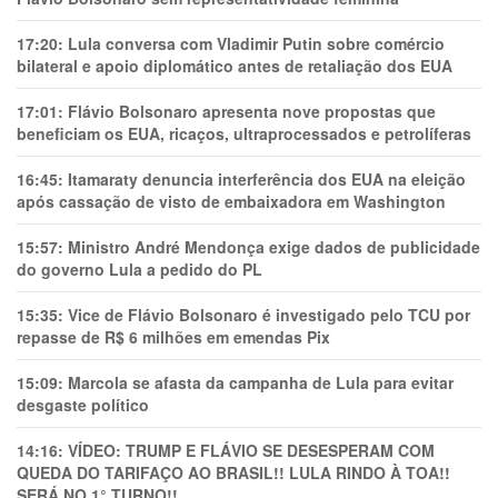
17:20:
Lula conversa com Vladimir Putin sobre comércio
bilateral e apoio diplomático antes de retaliação dos EUA
17:01:
Flávio Bolsonaro apresenta nove propostas que
beneficiam os EUA, ricaços, ultraprocessados e petrolíferas
16:45:
Itamaraty denuncia interferência dos EUA na eleição
após cassação de visto de embaixadora em Washington
15:57:
Ministro André Mendonça exige dados de publicidade
do governo Lula a pedido do PL
15:35:
Vice de Flávio Bolsonaro é investigado pelo TCU por
repasse de R$ 6 milhões em emendas Pix
15:09:
Marcola se afasta da campanha de Lula para evitar
desgaste político
14:16:
VÍDEO: TRUMP E FLÁVIO SE DESESPERAM COM
QUEDA DO TARIFAÇO AO BRASIL!! LULA RINDO À TOA!!
SERÁ NO 1° TURNO!!