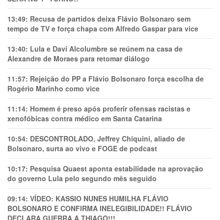
13:49:
Recusa de partidos deixa Flávio Bolsonaro sem
tempo de TV e força chapa com Alfredo Gaspar para vice
13:40:
Lula e Davi Alcolumbre se reúnem na casa de
Alexandre de Moraes para retomar diálogo
11:57:
Rejeição do PP a Flávio Bolsonaro força escolha de
Rogério Marinho como vice
11:14:
Homem é preso após proferir ofensas racistas e
xenofóbicas contra médico em Santa Catarina
10:54:
DESCONTROLADO, Jeffrey Chiquini, aliado de
Bolsonaro, surta ao vivo e FOGE de podcast
10:17:
Pesquisa Quaest aponta estabilidade na aprovação
do governo Lula pelo segundo mês seguido
09:14:
VÍDEO: KASSIO NUNES HUMlLHA FLÁVIO
BOLSONARO E CONFIRMA INELEGIBILIDADE!! FLÁVIO
DECLARA GUERRA A THIAGO!!!