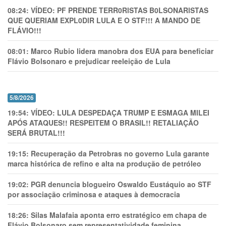
08:24:
VÍDEO: PF PRENDE TERR0RlSTAS B0LSONARlSTAS
QUE QUERIAM EXPL0DlR LULA E O STF!!! A MANDO DE
FLÁVIO!!!
08:01:
Marco Rubio lidera manobra dos EUA para beneficiar
Flávio Bolsonaro e prejudicar reeleição de Lula
5/8/2026
19:54:
VÍDEO: LULA DESPEDAÇA TRUMP E ESMAGA MILEI
APÓS ATAQUES!! RESPEITEM O BRASIL!! RETALIAÇÃO
SERÁ BRUTAL!!!
19:15:
Recuperação da Petrobras no governo Lula garante
marca histórica de refino e alta na produção de petróleo
19:02:
PGR denuncia blogueiro Oswaldo Eustáquio ao STF
por associação criminosa e ataques à democracia
18:26:
Silas Malafaia aponta erro estratégico em chapa de
Flávio Bolsonaro sem representatividade feminina