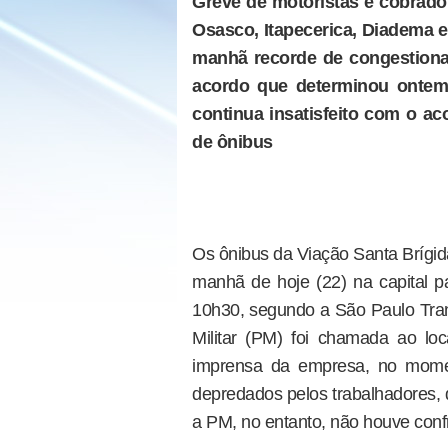
Greve de motoristas e cobrado
Osasco, Itapecerica, Diadema 
manhã recorde de congestionam
acordo que determinou ontem 
continua insatisfeito com o a
de ônibus
Os ônibus da Viação Santa Brígi
manhã de hoje (22) na capital pa
10h30, segundo a São Paulo Tran
Militar (PM) foi chamada ao loc
imprensa da empresa, no mome
depredados pelos trabalhadores, 
a PM, no entanto, não houve confr