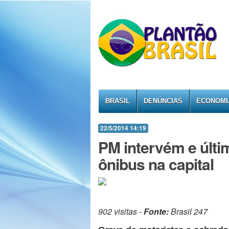
BRASIL
DENÚNCIAS
ECONOMI
22/5/2014 14:19
PM intervém e últi
ônibus na capital
902 visitas -
Fonte:
Brasil 247