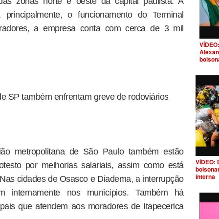
das zonas norte e oeste da capital paulista. A
, principalmente, o funcionamento do Terminal
obradores, a empresa conta com cerca de 3 mil
VÍDEO:
Alexan
bolson
 de SP também enfrentam greve de rodoviários
gião metropolitana de São Paulo também estão
VÍDEO: 
otesto por melhorias salariais, assim como está
bolsona
interna
l. Nas cidades de Osasco e Diadema, a interrupção
lam internamente nos municípios. Também há
cipais que atendem aos moradores de Itapecerica