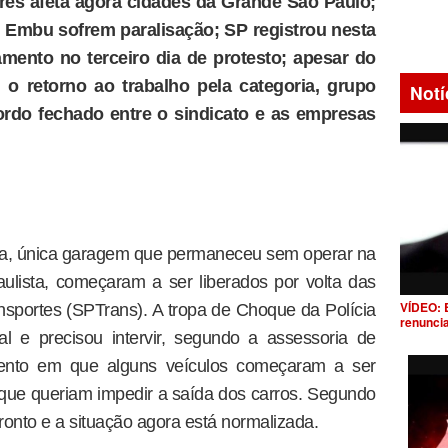
res afeta agora cidades da Grande São Paulo;
e Embu sofrem paralisação; SP registrou nesta
ento no terceiro dia de protesto; apesar do
o retorno ao trabalho pela categoria, grupo
Notí
cordo fechado entre o sindicato e as empresas
da, única garagem que permaneceu sem operar na
ulista, começaram a ser liberados por volta das
VÍDEO: 
sportes (SPTrans). A tropa de Choque da Polícia
renunci
al e precisou intervir, segundo a assessoria de
nto em que alguns veículos começaram a ser
que queriam impedir a saída dos carros. Segundo
onto e a situação agora está normalizada.