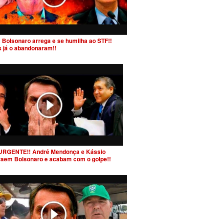
 Bolsonaro arrega e se humilha ao STF!!
s já o abandonaram!!
URGENTE!! André Mendonça e Kássio
raem Bolsonaro e acabam com o golpe!!