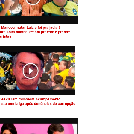
 Mandou matar Lula e foi pra jaula!!
dre solta bomba, afasta prefeito e prende
aristas
Desviaram milhões!! Acampamento
rista tem briga após denúncias de corrupção