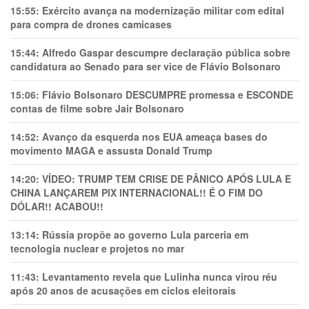
15:55:
Exército avança na modernização militar com edital
para compra de drones camicases
15:44:
Alfredo Gaspar descumpre declaração pública sobre
candidatura ao Senado para ser vice de Flávio Bolsonaro
15:06:
Flávio Bolsonaro DESCUMPRE promessa e ESCONDE
contas de filme sobre Jair Bolsonaro
14:52:
Avanço da esquerda nos EUA ameaça bases do
movimento MAGA e assusta Donald Trump
14:20:
VÍDEO: TRUMP TEM CRlSE DE PÂNlCO APÓS LULA E
CHINA LANÇAREM PIX INTERNACIONAL!! É O FIM DO
DÓLAR!! ACABOU!!
13:14:
Rússia propõe ao governo Lula parceria em
tecnologia nuclear e projetos no mar
11:43:
Levantamento revela que Lulinha nunca virou réu
após 20 anos de acusações em ciclos eleitorais