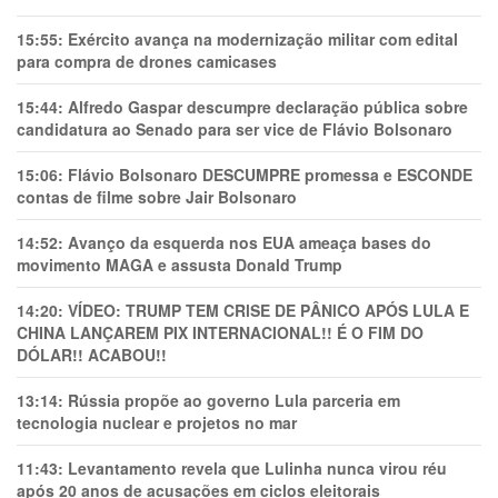
15:55:
Exército avança na modernização militar com edital
para compra de drones camicases
15:44:
Alfredo Gaspar descumpre declaração pública sobre
candidatura ao Senado para ser vice de Flávio Bolsonaro
15:06:
Flávio Bolsonaro DESCUMPRE promessa e ESCONDE
contas de filme sobre Jair Bolsonaro
14:52:
Avanço da esquerda nos EUA ameaça bases do
movimento MAGA e assusta Donald Trump
14:20:
VÍDEO: TRUMP TEM CRlSE DE PÂNlCO APÓS LULA E
CHINA LANÇAREM PIX INTERNACIONAL!! É O FIM DO
DÓLAR!! ACABOU!!
13:14:
Rússia propõe ao governo Lula parceria em
tecnologia nuclear e projetos no mar
11:43:
Levantamento revela que Lulinha nunca virou réu
após 20 anos de acusações em ciclos eleitorais