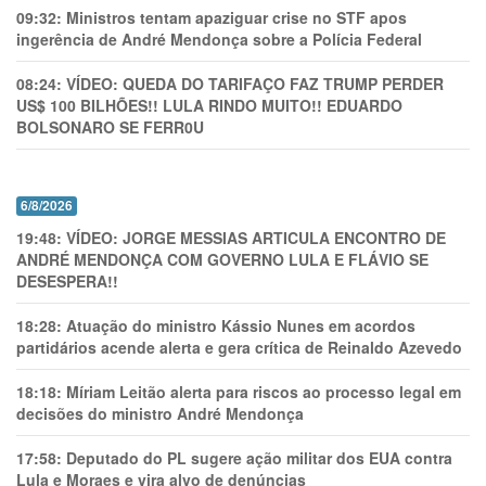
09:32:
Ministros tentam apaziguar crise no STF apos
ingerência de André Mendonça sobre a Polícia Federal
08:24:
VÍDEO: QUEDA DO TARIFAÇO FAZ TRUMP PERDER
US$ 100 BILHÕES!! LULA RINDO MUITO!! EDUARDO
BOLSONARO SE FERR0U
6/8/2026
19:48:
VÍDEO: JORGE MESSIAS ARTICULA ENCONTRO DE
ANDRÉ MENDONÇA COM GOVERNO LULA E FLÁVIO SE
DESESPERA!!
18:28:
Atuação do ministro Kássio Nunes em acordos
partidários acende alerta e gera crítica de Reinaldo Azevedo
18:18:
Míriam Leitão alerta para riscos ao processo legal em
decisões do ministro André Mendonça
17:58:
Deputado do PL sugere ação militar dos EUA contra
Lula e Moraes e vira alvo de denúncias