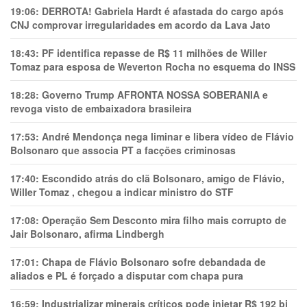
19:06:
DERROTA! Gabriela Hardt é afastada do cargo após
CNJ comprovar irregularidades em acordo da Lava Jato
18:43:
PF identifica repasse de R$ 11 milhões de Willer
Tomaz para esposa de Weverton Rocha no esquema do INSS
18:28:
Governo Trump AFRONTA NOSSA SOBERANIA e
revoga visto de embaixadora brasileira
17:53:
André Mendonça nega liminar e libera vídeo de Flávio
Bolsonaro que associa PT a facções criminosas
17:40:
Escondido atrás do clã Bolsonaro, amigo de Flávio,
Willer Tomaz , chegou a indicar ministro do STF
17:08:
Operação Sem Desconto mira filho mais corrupto de
Jair Bolsonaro, afirma Lindbergh
17:01:
Chapa de Flávio Bolsonaro sofre debandada de
aliados e PL é forçado a disputar com chapa pura
16:59:
Industrializar minerais críticos pode injetar R$ 192 bi