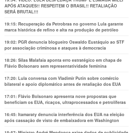
APÓS ATAQUES!! RESPEITEM O BRASIL!! RETALIAÇÃO
SERÁ BRUTAL!!!
19:15:
Recuperação da Petrobras no governo Lula garante
marca histórica de refino e alta na produção de petróleo
19:02:
PGR denuncia blogueiro Oswaldo Eustáquio ao STF
por associação criminosa e ataques à democracia
18:26:
Silas Malafaia aponta erro estratégico em chapa de
Flávio Bolsonaro sem representatividade feminina
17:20:
Lula conversa com Vladimir Putin sobre comércio
bilateral e apoio diplomático antes de retaliação dos EUA
17:01:
Flávio Bolsonaro apresenta nove propostas que
beneficiam os EUA, ricaços, ultraprocessados e petrolíferas
16:45:
Itamaraty denuncia interferência dos EUA na eleição
após cassação de visto de embaixadora em Washington
15:57:
Ministro André Mendonça exige dados de publicidade