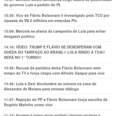
do governo Lula a pedido do PL
15:35:
Vice de Flávio Bolsonaro é investigado pelo TCU por
repasse de R$ 6 milhões em emendas Pix
15:09:
Marcola se afasta da campanha de Lula para evitar
desgaste político
14:16:
VÍDEO: TRUMP E FLÁVIO SE DESESPERAM COM
QUEDA DO TARIFAÇO AO BRASIL!! LULA RINDO À TOA!!
SERÁ NO 1° TURNO!!
13:49:
Recusa de partidos deixa Flávio Bolsonaro sem
tempo de TV e força chapa com Alfredo Gaspar para vice
13:40:
Lula e Davi Alcolumbre se reúnem na casa de
Alexandre de Moraes para retomar diálogo
11:57:
Rejeição do PP a Flávio Bolsonaro força escolha de
Rogério Marinho como vice
11:14:
Homem é preso após proferir ofensas racistas e