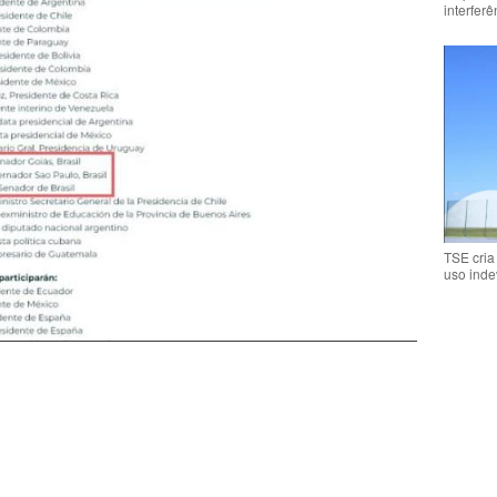
interfer
TSE cria
uso inde