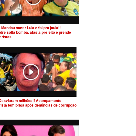
 Mandou matar Lula e foi pra jaula!!
dre solta bomba, afasta prefeito e prende
aristas
Desviaram milhões!! Acampamento
rista tem briga após denúncias de corrupção