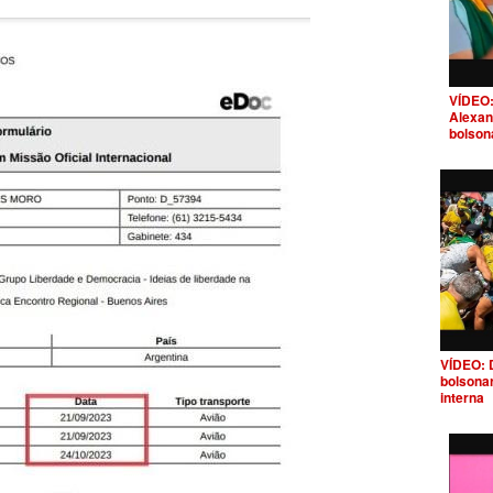
VÍDEO:
Alexan
bolson
VÍDEO: 
bolsona
interna