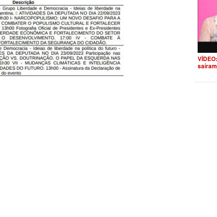
VÍDEO:
saíram