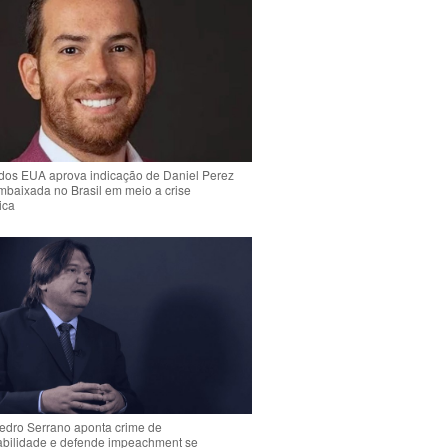
dos EUA aprova indicação de Daniel Perez
mbaixada no Brasil em meio a crise
ica
Pedro Serrano aponta crime de
abilidade e defende impeachment se