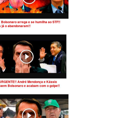
 Bolsonaro arrega e se humilha ao STF!!
s já o abandonaram!!
URGENTE!! André Mendonça e Kássio
raem Bolsonaro e acabam com o golpe!!