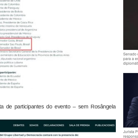
Senado 
para a e
diplomát
sta de participantes do evento – sem Rosângela
Jurista 
respons