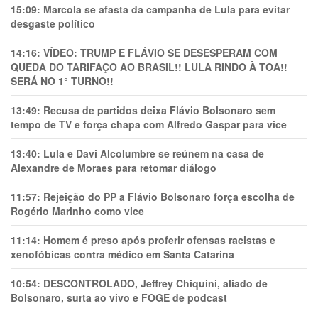
15:09:
Marcola se afasta da campanha de Lula para evitar
desgaste político
14:16:
VÍDEO: TRUMP E FLÁVIO SE DESESPERAM COM
QUEDA DO TARIFAÇO AO BRASIL!! LULA RINDO À TOA!!
SERÁ NO 1° TURNO!!
13:49:
Recusa de partidos deixa Flávio Bolsonaro sem
tempo de TV e força chapa com Alfredo Gaspar para vice
13:40:
Lula e Davi Alcolumbre se reúnem na casa de
Alexandre de Moraes para retomar diálogo
11:57:
Rejeição do PP a Flávio Bolsonaro força escolha de
Rogério Marinho como vice
11:14:
Homem é preso após proferir ofensas racistas e
xenofóbicas contra médico em Santa Catarina
10:54:
DESCONTROLADO, Jeffrey Chiquini, aliado de
Bolsonaro, surta ao vivo e FOGE de podcast