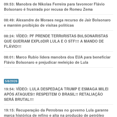
09:53:
Manobra de Nikolas Ferreira para favorecer Flávio
Bolsonaro é frustrada por recusa de Romeu Zema
08:49:
Alexandre de Moraes nega recurso de Jair Bolsonaro
e mantém proibição de visitas políticas
08:24:
VÍDEO: PF PRENDE TERR0RlSTAS B0LSONARlSTAS
QUE QUERIAM EXPL0DlR LULA E O STF!!! A MANDO DE
FLÁVIO!!!
08:01:
Marco Rubio lidera manobra dos EUA para beneficiar
Flávio Bolsonaro e prejudicar reeleição de Lula
5/8/2026
19:54:
VÍDEO: LULA DESPEDAÇA TRUMP E ESMAGA MILEI
APÓS ATAQUES!! RESPEITEM O BRASIL!! RETALIAÇÃO
SERÁ BRUTAL!!!
19:15:
Recuperação da Petrobras no governo Lula garante
marca histórica de refino e alta na produção de petróleo