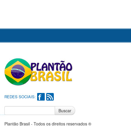
REDES SOCIAIS:
Buscar
Notícias do Flamengo
Notícias do Corinthians
Plantão Brasil - Todos os direitos reservados ®