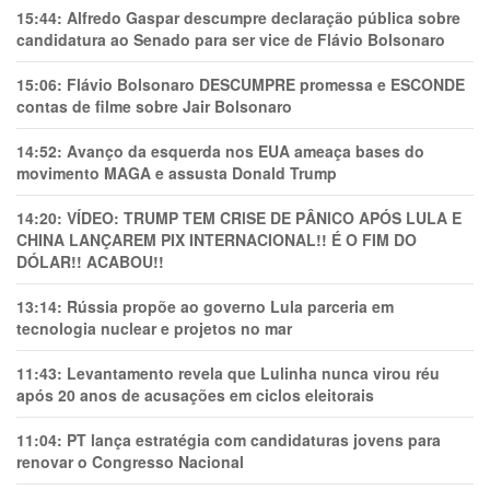
15:44:
Alfredo Gaspar descumpre declaração pública sobre
candidatura ao Senado para ser vice de Flávio Bolsonaro
15:06:
Flávio Bolsonaro DESCUMPRE promessa e ESCONDE
contas de filme sobre Jair Bolsonaro
14:52:
Avanço da esquerda nos EUA ameaça bases do
movimento MAGA e assusta Donald Trump
14:20:
VÍDEO: TRUMP TEM CRlSE DE PÂNlCO APÓS LULA E
CHINA LANÇAREM PIX INTERNACIONAL!! É O FIM DO
DÓLAR!! ACABOU!!
13:14:
Rússia propõe ao governo Lula parceria em
tecnologia nuclear e projetos no mar
11:43:
Levantamento revela que Lulinha nunca virou réu
após 20 anos de acusações em ciclos eleitorais
11:04:
PT lança estratégia com candidaturas jovens para
renovar o Congresso Nacional