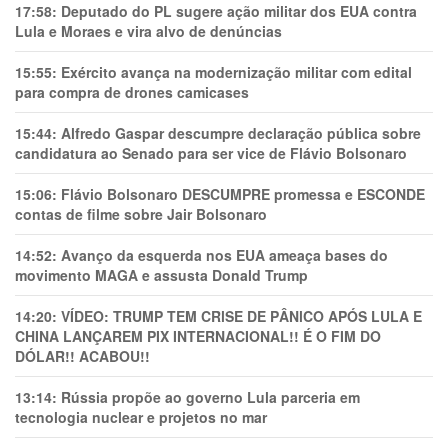
17:58:
Deputado do PL sugere ação militar dos EUA contra
Lula e Moraes e vira alvo de denúncias
15:55:
Exército avança na modernização militar com edital
para compra de drones camicases
15:44:
Alfredo Gaspar descumpre declaração pública sobre
candidatura ao Senado para ser vice de Flávio Bolsonaro
15:06:
Flávio Bolsonaro DESCUMPRE promessa e ESCONDE
contas de filme sobre Jair Bolsonaro
14:52:
Avanço da esquerda nos EUA ameaça bases do
movimento MAGA e assusta Donald Trump
14:20:
VÍDEO: TRUMP TEM CRlSE DE PÂNlCO APÓS LULA E
CHINA LANÇAREM PIX INTERNACIONAL!! É O FIM DO
DÓLAR!! ACABOU!!
13:14:
Rússia propõe ao governo Lula parceria em
tecnologia nuclear e projetos no mar