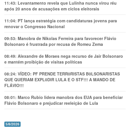
11:43:
Levantamento revela que Lulinha nunca virou réu
após 20 anos de acusações em ciclos eleitorais
11:04:
PT lança estratégia com candidaturas jovens para
renovar o Congresso Nacional
09:53:
Manobra de Nikolas Ferreira para favorecer Flávio
Bolsonaro é frustrada por recusa de Romeu Zema
08:49:
Alexandre de Moraes nega recurso de Jair Bolsonaro
e mantém proibição de visitas políticas
08:24:
VÍDEO: PF PRENDE TERR0RlSTAS B0LSONARlSTAS
QUE QUERIAM EXPL0DlR LULA E O STF!!! A MANDO DE
FLÁVIO!!!
08:01:
Marco Rubio lidera manobra dos EUA para beneficiar
Flávio Bolsonaro e prejudicar reeleição de Lula
5/8/2026