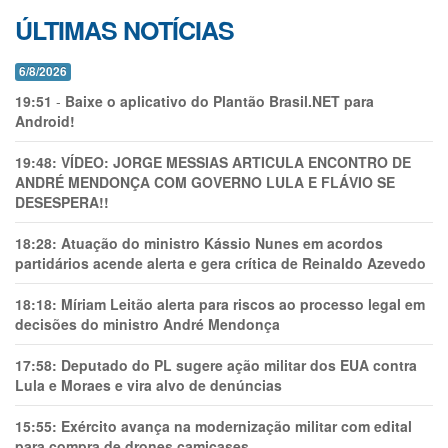
ÚLTIMAS NOTÍCIAS
6/8/2026
19:51
-
Baixe o aplicativo do Plantão Brasil.NET para
Android!
19:48:
VÍDEO: JORGE MESSIAS ARTICULA ENCONTRO DE
ANDRÉ MENDONÇA COM GOVERNO LULA E FLÁVIO SE
DESESPERA!!
18:28:
Atuação do ministro Kássio Nunes em acordos
partidários acende alerta e gera crítica de Reinaldo Azevedo
18:18:
Míriam Leitão alerta para riscos ao processo legal em
decisões do ministro André Mendonça
17:58:
Deputado do PL sugere ação militar dos EUA contra
Lula e Moraes e vira alvo de denúncias
15:55:
Exército avança na modernização militar com edital
para compra de drones camicases