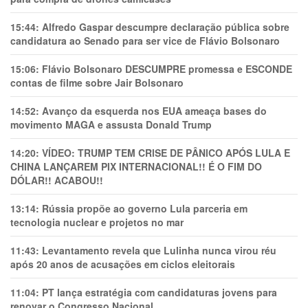
15:44:
Alfredo Gaspar descumpre declaração pública sobre
candidatura ao Senado para ser vice de Flávio Bolsonaro
15:06:
Flávio Bolsonaro DESCUMPRE promessa e ESCONDE
contas de filme sobre Jair Bolsonaro
14:52:
Avanço da esquerda nos EUA ameaça bases do
movimento MAGA e assusta Donald Trump
14:20:
VÍDEO: TRUMP TEM CRlSE DE PÂNlCO APÓS LULA E
CHINA LANÇAREM PIX INTERNACIONAL!! É O FIM DO
DÓLAR!! ACABOU!!
13:14:
Rússia propõe ao governo Lula parceria em
tecnologia nuclear e projetos no mar
11:43:
Levantamento revela que Lulinha nunca virou réu
após 20 anos de acusações em ciclos eleitorais
11:04:
PT lança estratégia com candidaturas jovens para
renovar o Congresso Nacional