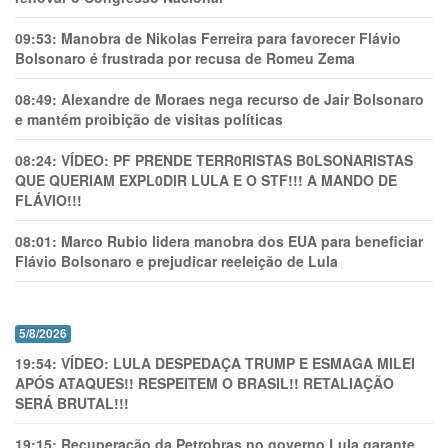
09:53:
Manobra de Nikolas Ferreira para favorecer Flávio
Bolsonaro é frustrada por recusa de Romeu Zema
08:49:
Alexandre de Moraes nega recurso de Jair Bolsonaro
e mantém proibição de visitas políticas
08:24:
VÍDEO: PF PRENDE TERR0RlSTAS B0LSONARlSTAS
QUE QUERIAM EXPL0DlR LULA E O STF!!! A MANDO DE
FLÁVIO!!!
08:01:
Marco Rubio lidera manobra dos EUA para beneficiar
Flávio Bolsonaro e prejudicar reeleição de Lula
5/8/2026
19:54:
VÍDEO: LULA DESPEDAÇA TRUMP E ESMAGA MILEI
APÓS ATAQUES!! RESPEITEM O BRASIL!! RETALIAÇÃO
SERÁ BRUTAL!!!
19:15:
Recuperação da Petrobras no governo Lula garante