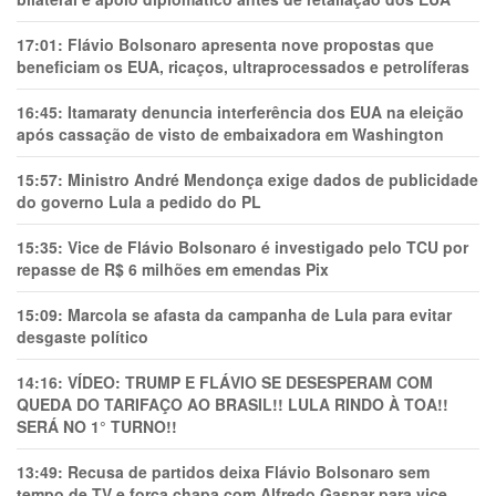
17:01:
Flávio Bolsonaro apresenta nove propostas que
beneficiam os EUA, ricaços, ultraprocessados e petrolíferas
16:45:
Itamaraty denuncia interferência dos EUA na eleição
após cassação de visto de embaixadora em Washington
15:57:
Ministro André Mendonça exige dados de publicidade
do governo Lula a pedido do PL
15:35:
Vice de Flávio Bolsonaro é investigado pelo TCU por
repasse de R$ 6 milhões em emendas Pix
15:09:
Marcola se afasta da campanha de Lula para evitar
desgaste político
14:16:
VÍDEO: TRUMP E FLÁVIO SE DESESPERAM COM
QUEDA DO TARIFAÇO AO BRASIL!! LULA RINDO À TOA!!
SERÁ NO 1° TURNO!!
13:49:
Recusa de partidos deixa Flávio Bolsonaro sem
tempo de TV e força chapa com Alfredo Gaspar para vice