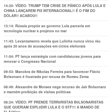
14:20:
VÍDEO: TRUMP TEM CRlSE DE PÂNlCO APÓS LULA E
CHINA LANÇAREM PIX INTERNACIONAL!! É O FIM DO
DÓLAR!! ACABOU!!
13:14:
Rússia propõe ao governo Lula parceria em
tecnologia nuclear e projetos no mar
11:43:
Levantamento revela que Lulinha nunca virou réu
após 20 anos de acusações em ciclos eleitorais
11:04:
PT lança estratégia com candidaturas jovens para
renovar o Congresso Nacional
09:53:
Manobra de Nikolas Ferreira para favorecer Flávio
Bolsonaro é frustrada por recusa de Romeu Zema
08:49:
Alexandre de Moraes nega recurso de Jair Bolsonaro
e mantém proibição de visitas políticas
08:24:
VÍDEO: PF PRENDE TERR0RlSTAS B0LSONARlSTAS
QUE QUERIAM EXPL0DlR LULA E O STF!!! A MANDO DE