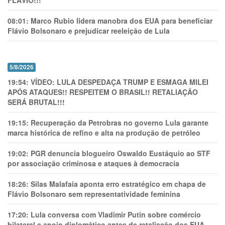
FLÁVIO!!!
08:01:
Marco Rubio lidera manobra dos EUA para beneficiar
Flávio Bolsonaro e prejudicar reeleição de Lula
5/8/2026
19:54:
VÍDEO: LULA DESPEDAÇA TRUMP E ESMAGA MILEI
APÓS ATAQUES!! RESPEITEM O BRASIL!! RETALIAÇÃO
SERÁ BRUTAL!!!
19:15:
Recuperação da Petrobras no governo Lula garante
marca histórica de refino e alta na produção de petróleo
19:02:
PGR denuncia blogueiro Oswaldo Eustáquio ao STF
por associação criminosa e ataques à democracia
18:26:
Silas Malafaia aponta erro estratégico em chapa de
Flávio Bolsonaro sem representatividade feminina
17:20:
Lula conversa com Vladimir Putin sobre comércio
bilateral e apoio diplomático antes de retaliação dos EUA