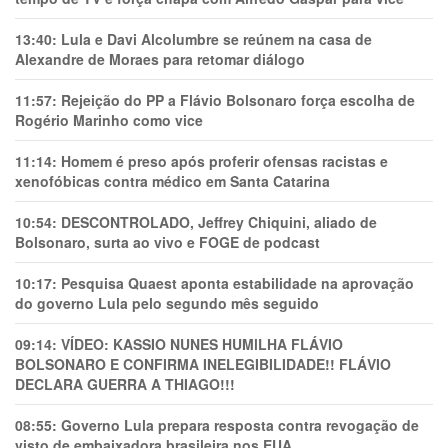
13:40:
Lula e Davi Alcolumbre se reúnem na casa de
Alexandre de Moraes para retomar diálogo
11:57:
Rejeição do PP a Flávio Bolsonaro força escolha de
Rogério Marinho como vice
11:14:
Homem é preso após proferir ofensas racistas e
xenofóbicas contra médico em Santa Catarina
10:54:
DESCONTROLADO, Jeffrey Chiquini, aliado de
Bolsonaro, surta ao vivo e FOGE de podcast
10:17:
Pesquisa Quaest aponta estabilidade na aprovação
do governo Lula pelo segundo mês seguido
09:14:
VÍDEO: KASSIO NUNES HUMlLHA FLÁVIO
BOLSONARO E CONFIRMA INELEGIBILIDADE!! FLÁVIO
DECLARA GUERRA A THIAGO!!!
08:55:
Governo Lula prepara resposta contra revogação de
visto de embaixadora brasileira nos EUA