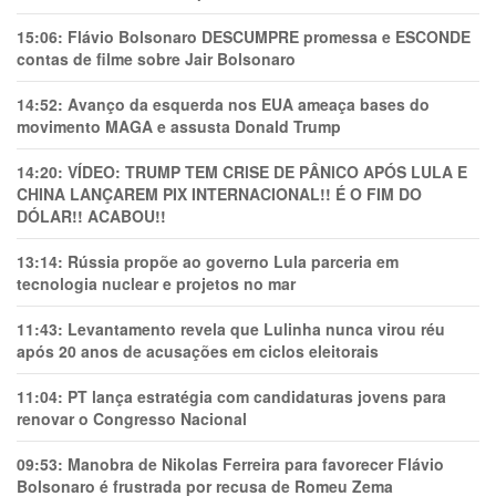
15:06:
Flávio Bolsonaro DESCUMPRE promessa e ESCONDE
contas de filme sobre Jair Bolsonaro
14:52:
Avanço da esquerda nos EUA ameaça bases do
movimento MAGA e assusta Donald Trump
14:20:
VÍDEO: TRUMP TEM CRlSE DE PÂNlCO APÓS LULA E
CHINA LANÇAREM PIX INTERNACIONAL!! É O FIM DO
DÓLAR!! ACABOU!!
13:14:
Rússia propõe ao governo Lula parceria em
tecnologia nuclear e projetos no mar
11:43:
Levantamento revela que Lulinha nunca virou réu
após 20 anos de acusações em ciclos eleitorais
11:04:
PT lança estratégia com candidaturas jovens para
renovar o Congresso Nacional
09:53:
Manobra de Nikolas Ferreira para favorecer Flávio
Bolsonaro é frustrada por recusa de Romeu Zema