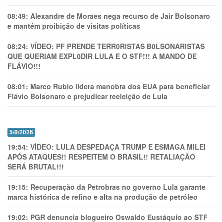
08:49:
Alexandre de Moraes nega recurso de Jair Bolsonaro
e mantém proibição de visitas políticas
08:24:
VÍDEO: PF PRENDE TERR0RlSTAS B0LSONARlSTAS
QUE QUERIAM EXPL0DlR LULA E O STF!!! A MANDO DE
FLÁVIO!!!
08:01:
Marco Rubio lidera manobra dos EUA para beneficiar
Flávio Bolsonaro e prejudicar reeleição de Lula
5/8/2026
19:54:
VÍDEO: LULA DESPEDAÇA TRUMP E ESMAGA MILEI
APÓS ATAQUES!! RESPEITEM O BRASIL!! RETALIAÇÃO
SERÁ BRUTAL!!!
19:15:
Recuperação da Petrobras no governo Lula garante
marca histórica de refino e alta na produção de petróleo
19:02:
PGR denuncia blogueiro Oswaldo Eustáquio ao STF