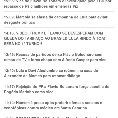
15:35:
Vice de Flávio Bolsonaro é investigado pelo TCU por
repasse de R$ 6 milhões em emendas Pix
15:09:
Marcola se afasta da campanha de Lula para evitar
desgaste político
14:16:
VÍDEO: TRUMP E FLÁVIO SE DESESPERAM COM
QUEDA DO TARIFAÇO AO BRASIL!! LULA RINDO À TOA!!
SERÁ NO 1° TURNO!!
13:49:
Recusa de partidos deixa Flávio Bolsonaro sem
tempo de TV e força chapa com Alfredo Gaspar para vice
13:40:
Lula e Davi Alcolumbre se reúnem na casa de
Alexandre de Moraes para retomar diálogo
11:57:
Rejeição do PP a Flávio Bolsonaro força escolha de
Rogério Marinho como vice
11:14:
Homem é preso após proferir ofensas racistas e
xenofóbicas contra médico em Santa Catarina