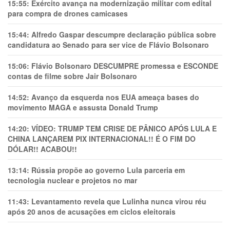
15:55:
Exército avança na modernização militar com edital
para compra de drones camicases
15:44:
Alfredo Gaspar descumpre declaração pública sobre
candidatura ao Senado para ser vice de Flávio Bolsonaro
15:06:
Flávio Bolsonaro DESCUMPRE promessa e ESCONDE
contas de filme sobre Jair Bolsonaro
14:52:
Avanço da esquerda nos EUA ameaça bases do
movimento MAGA e assusta Donald Trump
14:20:
VÍDEO: TRUMP TEM CRlSE DE PÂNlCO APÓS LULA E
CHINA LANÇAREM PIX INTERNACIONAL!! É O FIM DO
DÓLAR!! ACABOU!!
13:14:
Rússia propõe ao governo Lula parceria em
tecnologia nuclear e projetos no mar
11:43:
Levantamento revela que Lulinha nunca virou réu
após 20 anos de acusações em ciclos eleitorais