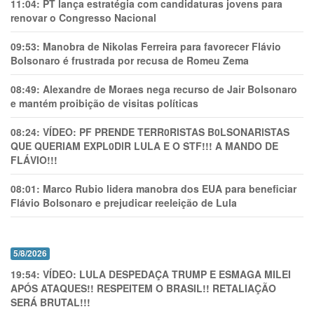
11:04:
PT lança estratégia com candidaturas jovens para
renovar o Congresso Nacional
09:53:
Manobra de Nikolas Ferreira para favorecer Flávio
Bolsonaro é frustrada por recusa de Romeu Zema
08:49:
Alexandre de Moraes nega recurso de Jair Bolsonaro
e mantém proibição de visitas políticas
08:24:
VÍDEO: PF PRENDE TERR0RlSTAS B0LSONARlSTAS
QUE QUERIAM EXPL0DlR LULA E O STF!!! A MANDO DE
FLÁVIO!!!
08:01:
Marco Rubio lidera manobra dos EUA para beneficiar
Flávio Bolsonaro e prejudicar reeleição de Lula
5/8/2026
19:54:
VÍDEO: LULA DESPEDAÇA TRUMP E ESMAGA MILEI
APÓS ATAQUES!! RESPEITEM O BRASIL!! RETALIAÇÃO
SERÁ BRUTAL!!!