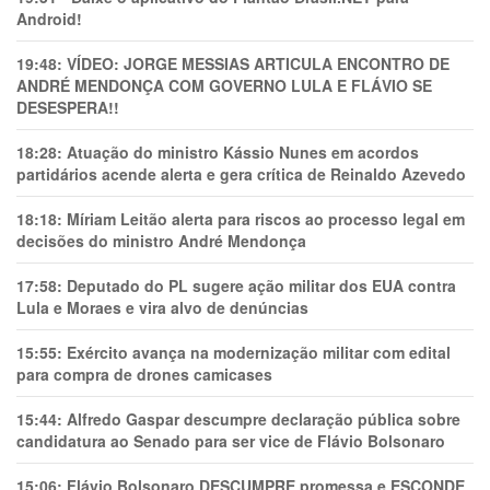
Android!
19:48:
VÍDEO: JORGE MESSIAS ARTICULA ENCONTRO DE
ANDRÉ MENDONÇA COM GOVERNO LULA E FLÁVIO SE
DESESPERA!!
18:28:
Atuação do ministro Kássio Nunes em acordos
partidários acende alerta e gera crítica de Reinaldo Azevedo
18:18:
Míriam Leitão alerta para riscos ao processo legal em
decisões do ministro André Mendonça
17:58:
Deputado do PL sugere ação militar dos EUA contra
Lula e Moraes e vira alvo de denúncias
15:55:
Exército avança na modernização militar com edital
para compra de drones camicases
15:44:
Alfredo Gaspar descumpre declaração pública sobre
candidatura ao Senado para ser vice de Flávio Bolsonaro
15:06:
Flávio Bolsonaro DESCUMPRE promessa e ESCONDE