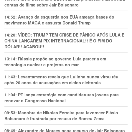
contas de filme sobre Jair Bolsonaro
14:52:
Avanço da esquerda nos EUA ameaça bases do
movimento MAGA e assusta Donald Trump
14:20:
VÍDEO: TRUMP TEM CRlSE DE PÂNlCO APÓS LULA E
CHINA LANÇAREM PIX INTERNACIONAL!! É O FIM DO
DÓLAR!! ACABOU!!
13:14:
Rússia propõe ao governo Lula parceria em
tecnologia nuclear e projetos no mar
11:43:
Levantamento revela que Lulinha nunca virou réu
após 20 anos de acusações em ciclos eleitorais
11:04:
PT lança estratégia com candidaturas jovens para
renovar o Congresso Nacional
09:53:
Manobra de Nikolas Ferreira para favorecer Flávio
Bolsonaro é frustrada por recusa de Romeu Zema
08:49:
Alexandre de Moraes nega recurso de Jair Bolsonaro