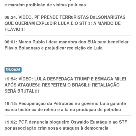
e mantém proibição de visitas políticas
08:24:
VÍDEO: PF PRENDE TERR0RlSTAS B0LSONARlSTAS
QUE QUERIAM EXPL0DlR LULA E O STF!!! A MANDO DE
FLÁVIO!!!
08:01:
Marco Rubio lidera manobra dos EUA para beneficiar
Flávio Bolsonaro e prejudicar reeleição de Lula
5/8/2026
19:54:
VÍDEO: LULA DESPEDAÇA TRUMP E ESMAGA MILEI
APÓS ATAQUES!! RESPEITEM O BRASIL!! RETALIAÇÃO
SERÁ BRUTAL!!!
19:15:
Recuperação da Petrobras no governo Lula garante
marca histórica de refino e alta na produção de petróleo
19:02:
PGR denuncia blogueiro Oswaldo Eustáquio ao STF
por associação criminosa e ataques à democracia