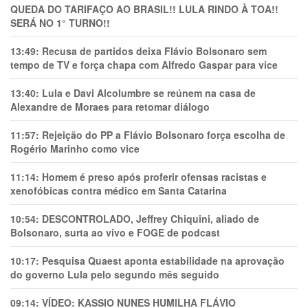
QUEDA DO TARIFAÇO AO BRASIL!! LULA RINDO À TOA!!
SERÁ NO 1° TURNO!!
13:49:
Recusa de partidos deixa Flávio Bolsonaro sem
tempo de TV e força chapa com Alfredo Gaspar para vice
13:40:
Lula e Davi Alcolumbre se reúnem na casa de
Alexandre de Moraes para retomar diálogo
11:57:
Rejeição do PP a Flávio Bolsonaro força escolha de
Rogério Marinho como vice
11:14:
Homem é preso após proferir ofensas racistas e
xenofóbicas contra médico em Santa Catarina
10:54:
DESCONTROLADO, Jeffrey Chiquini, aliado de
Bolsonaro, surta ao vivo e FOGE de podcast
10:17:
Pesquisa Quaest aponta estabilidade na aprovação
do governo Lula pelo segundo mês seguido
09:14:
VÍDEO: KASSIO NUNES HUMlLHA FLÁVIO